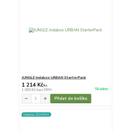
JUNGLE indabox URBAN StarterPack
1 214 Kč
/
ks
Skladem
1 003 Kč
bez DPH
Přidat do košíku
Doprava ZDARMA