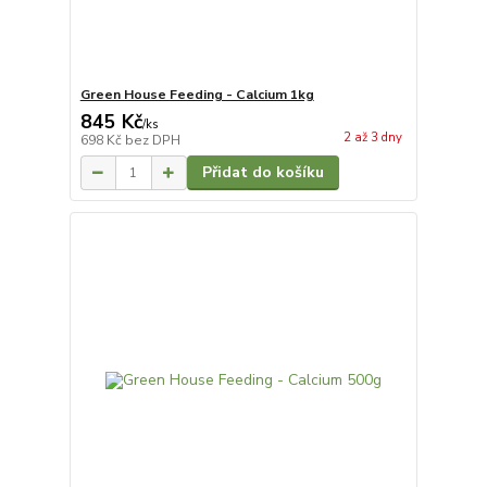
Green House Feeding - Calcium 1kg
845 Kč
/
ks
2 až 3 dny
698 Kč
bez DPH
Přidat do košíku