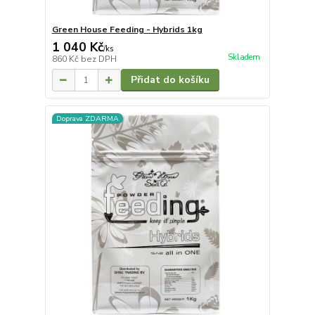
Green House Feeding - Hybrids 1kg
1 040 Kč
/
ks
Skladem
860 Kč
bez DPH
Přidat do košíku
Doprava ZDARMA