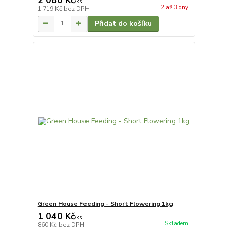
/
ks
2 až 3 dny
1 719 Kč
bez DPH
Přidat do košíku
Green House Feeding - Short Flowering 1kg
1 040 Kč
/
ks
Skladem
860 Kč
bez DPH