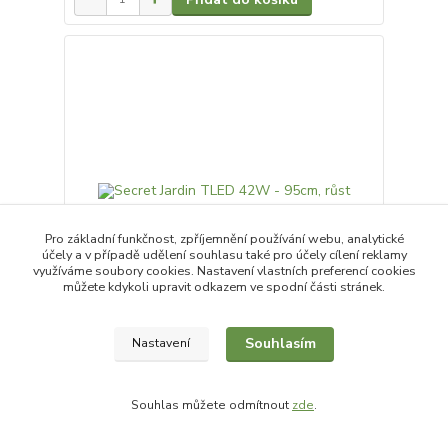
Pro základní funkčnost, zpříjemnění používání webu, analytické
účely a v případě udělení souhlasu také pro účely cílení reklamy
využíváme soubory cookies. Nastavení vlastních preferencí cookies
můžete kdykoli upravit odkazem ve spodní části stránek.
Souhlasím
Nastavení
Secret Jardin TLED 42W - 95cm, růst
2 399 Kč
/
ks
Skladem
1 983 Kč
bez DPH
Souhlas můžete odmítnout
zde
.
Přidat do košíku