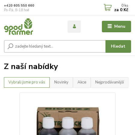
0
ks
+420 605 550 660
za
0 Kč
Po-Pá, 8-18 hod
Menu
Hledat
Z naší nabídky
Vybrali jsme pro vás
Novinky
Akce
Nejprodávanější