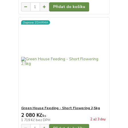
Přidat do košíku
Doprava ZDARMA
Green House Feeding - Short Flowering 2,5kg
2 080 Kč
/
ks
2 až 3 dny
1 719 Kč
bez DPH