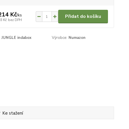
214 Kč
/
ks
Přidat do košíku
03 Kč
bez DPH
JUNGLE indabox
Výrobce:
Numazon
Ke stažení