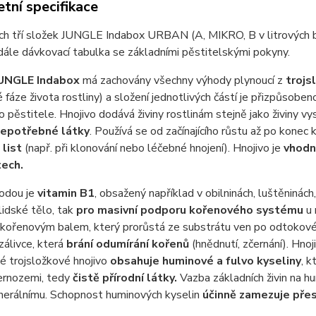
tní specifikace
h tří složek JUNGLE Indabox URBAN (A, MIKRO, B v litrových bal
 dále dávkovací tabulka se základními pěstitelskými pokyny.
UNGLE Indabox
má zachovány všechny výhody plynoucí z
t
rojs
é fáze života rostliny) a složení jednotlivých částí je přizpůsob
ro pěstitele. Hnojivo dodává živiny rostlinám stejně jako živiny v
epotřebné látky
. Používá se od začínajícího růstu až po konec
 list
(např. při klonování nebo léčebné hnojení). Hnojivo je
vhodn
tech.
hodou je
vitamin B1
, obsažený například v obilninách, luštěninách,
lidské tělo, tak
pro masivní podporu kořenového systému
u 
kořenovým balem, který prorůstá ze substrátu ven po odtokovém
zálivce, která
brání odumírání kořenů
(hnědnutí, zčernání). Hno
né trojsložkové hnojivo
obsahuje huminové a fulvo kyseliny
, k
černozemi, tedy
čistě přírodní látky.
Vazba základních živin na hu
nerálnímu. Schopnost huminových kyselin
účinně zamezuje pře