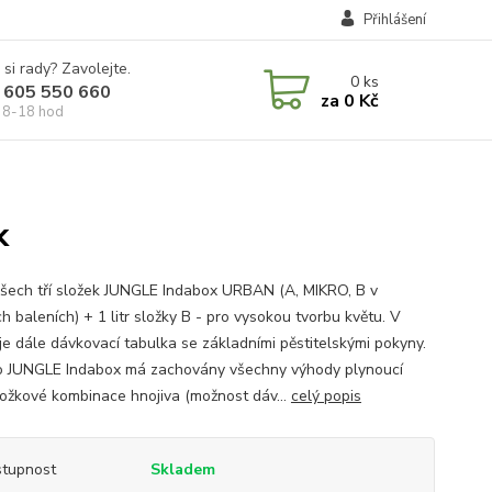
Přihlášení
 si rady? Zavolejte.
0
ks
 605 550 660
za
0 Kč
 8-18 hod
k
šech tří složek JUNGLE Indabox URBAN (A, MIKRO, B v
ch baleních) + 1 litr složky B - pro vysokou tvorbu květu. V
 je dále dávkovací tabulka se základními pěstitelskými pokyny.
o JUNGLE Indabox má zachovány všechny výhody plynoucí
složkové kombinace hnojiva (možnost dáv...
celý popis
tupnost
Skladem