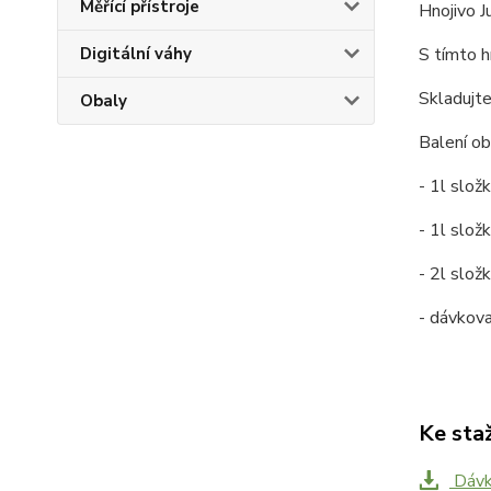
Měřící přístroje
Hnojivo J
S tímto 
Digitální váhy
Skladujte
Obaly
Balení ob
- 1l slož
- 1l slo
- 2l slož
- dávkova
Ke sta
Dávk