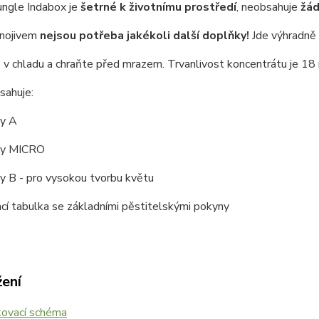
ungle Indabox je
šetrné k životnímu prostředí
, neobsahuje
žád
hnojivem
nejsou potřeba jakékoli další doplňky!
Jde výhradně
 v chladu a chraňte před mrazem. Trvanlivost koncentrátu je 18
sahuje:
ky A
žky MICRO
ky B - pro vysokou tvorbu květu
cí tabulka se základními pěstitelskými pokyny
žení
ovací schéma