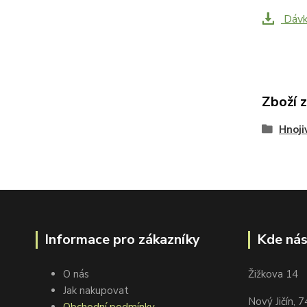
Dávk
Zboží 
Hnoji
Informace pro zákazníky
Kde nás
O nás
Žižkova 14
Jak nakupovat
Nový Jičín, 
Obchodní podmínky