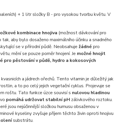
eních) + 1 litr složky B - pro vysokou tvorbu květu. V
ložkové kombinace hnojiva
(možnost dávkování pro
eno tak, aby bylo dosaženo maximálního účinku a snadného
yskytující se v přírodní půdě. Neobsahuje
žádné
pro
 květu, mění se pouze poměr hnojení. Je
možné hnojit
é pro pěstování v půdě, hydro a kokosových
 kvasnicích a jádrech ořechů. Tento vitamin je důležitý jak
rostlin, a to po celý jejich vegetační cyklus. Projevuje se
 roštu. Tato funkce úzce souvisí s
nulovou hladinou
jivo
pomáhá udržovat stabilní pH
zálivkového roztoku.
teré jsou nejúčinnější složkou humusu obsaženou v
minové kyseliny zvyšuje příjem těchto živin oproti hnojivu
solení
substrátu.