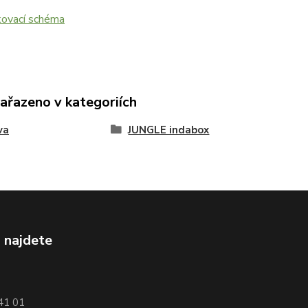
ovací schéma
zařazeno v kategoriích
va
JUNGLE indabox
 najdete
741 01