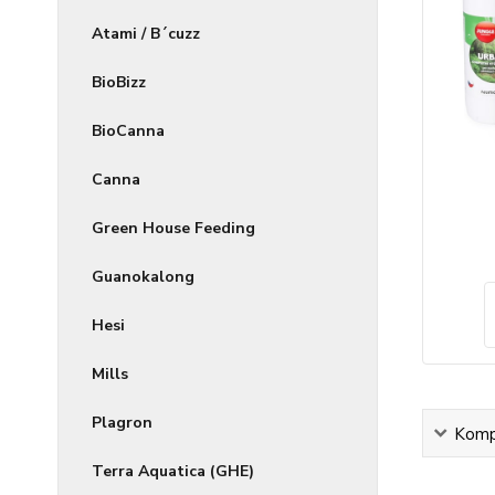
Atami / B´cuzz
BioBizz
BioCanna
Canna
Green House Feeding
Guanokalong
Hesi
Mills
Plagron
Kompl
Terra Aquatica (GHE)