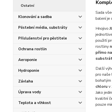
Komple
Ostatní
Sada všec
Klonování a sadba
balení je
Pěstební média, substráty
Hnojivo
J
jednotliv
Příslušenství pro pěstitele
použití p
rostliny
n
Ochrana rostlin
přímo na
substrá
Aeroponie
Další vý
Hydroponie
pro naše 
bohatým 
Závlaha
chloru
v 
Úprava vody
Jako jedi
kvalitní 
Teplota a vlhkost
pouze mi