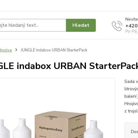
Nevíte
Hledat
+420
Po-Pá,
nojiva
JUNGLE indabox URBAN StarterPack
LE indabox URBAN StarterPac
Sada v
litrový
balení
Hnojiv
z troj
Dos