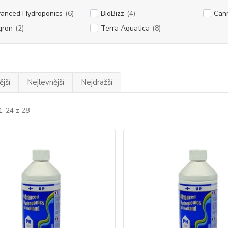
anced Hydroponics
(6)
BioBizz
(4)
Can
gron
(2)
Terra Aquatica
(8)
jší
Nejlevnější
Nejdražší
1-24 z 28