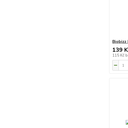
Biobizz
139 K
115 Kč
b