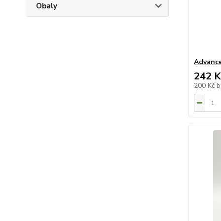
Obaly
Advance
242 K
200 Kč
b