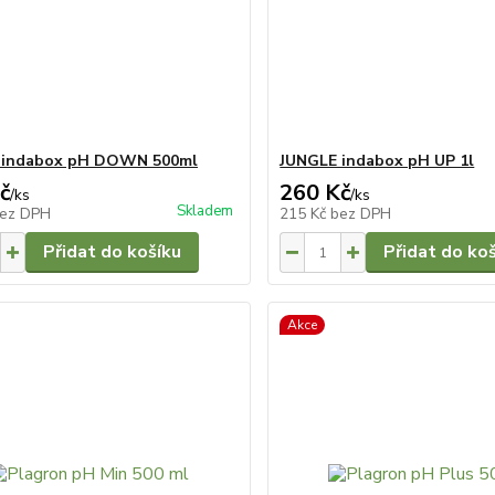
 indabox pH DOWN 500ml
JUNGLE indabox pH UP 1l
č
260 Kč
/
ks
/
ks
Skladem
ez DPH
215 Kč
bez DPH
Přidat do košíku
Přidat do ko
Akce