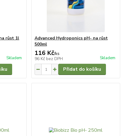
a růst 1l
Advanced Hydroponics pH- na růst
500ml
116 Kč
/
ks
Skladem
Skladem
96 Kč
bez DPH
šíku
Přidat do košíku