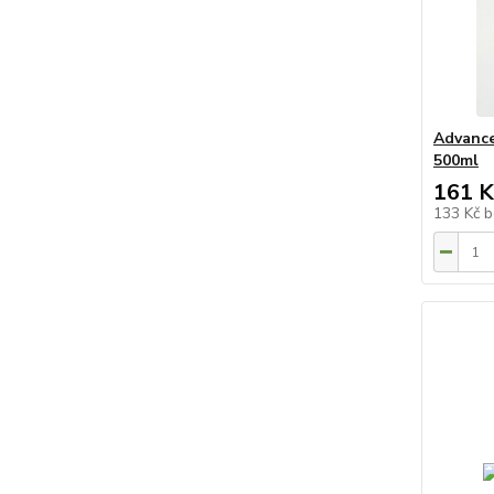
Advance
500ml
161 K
133 Kč
b