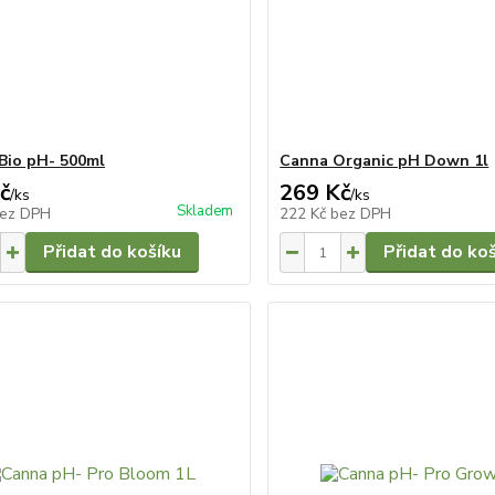
 Bio pH- 500ml
Canna Organic pH Down 1l
č
269 Kč
/
ks
/
ks
Skladem
ez DPH
222 Kč
bez DPH
Přidat do košíku
Přidat do ko