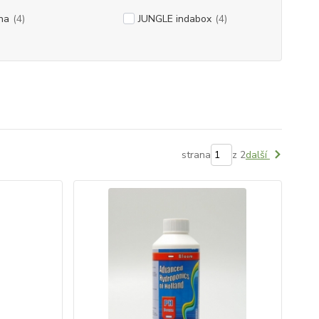
na
(4)
JUNGLE indabox
(4)
strana
z 2
další