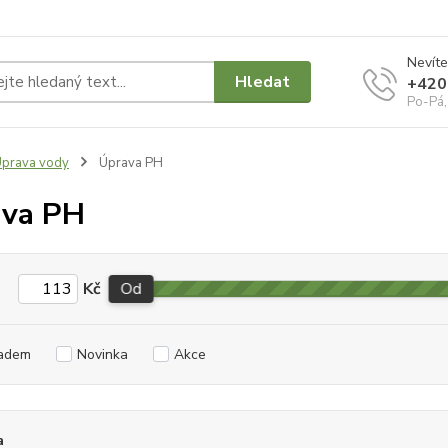
Nevíte
Hledat
+420
Po-Pá,
prava vody
Úprava PH
ava PH
Kč
Od
adem
Novinka
Akce
a