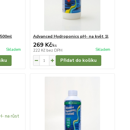
 500ml
Advanced Hydroponics pH- na květ 1l
269 Kč
/
ks
Skladem
Skladem
222 Kč
bez DPH
šíku
Přidat do košíku