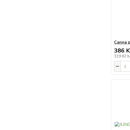
Canna p
386 K
319 Kč
b