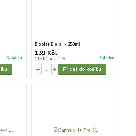
Biobizz Bio pH- 250ml
139 Kč
/
ks
Skladem
Skladem
115 Kč
bez DPH
šíku
Přidat do košíku