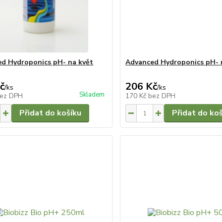
d Hydroponics pH- na květ
Advanced Hydroponics pH- n
č
206 Kč
/
ks
/
ks
Skladem
ez DPH
170 Kč
bez DPH
Přidat do košíku
Přidat do ko