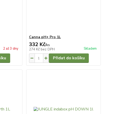
Canna pH+ Pro 1L
332 Kč
/
ks
2 až 3 dny
Skladem
274 Kč
bez DPH
šíku
Přidat do košíku