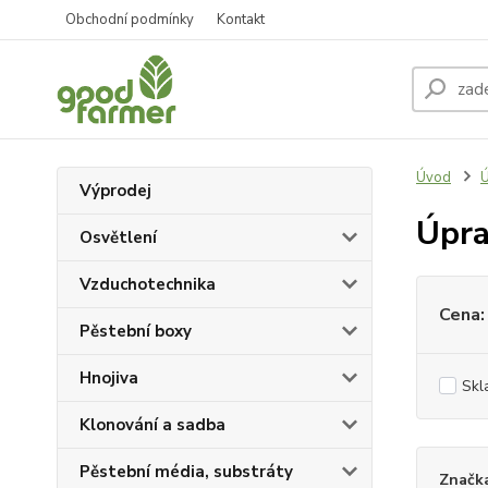
Obchodní podmínky
Kontakt
Úvod
Ú
Výprodej
Úpr
Osvětlení
Vzduchotechnika
Cena:
Pěstební boxy
Hnojiva
Skl
Klonování a sadba
Pěstební média, substráty
Značk