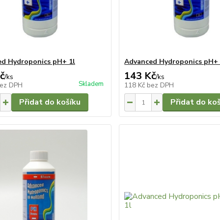
d Hydroponics pH+ 1l
Advanced Hydroponics pH+
č
143 Kč
/
ks
/
ks
Skladem
ez DPH
118 Kč
bez DPH
Přidat do košíku
Přidat do ko