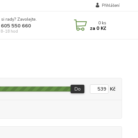
Přihlášení
 si rady? Zavolejte.
0
ks
 605 550 660
za
0 Kč
 8-18 hod
Do
Kč