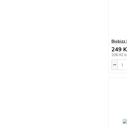
Biobizz
249 K
206 Kč
b