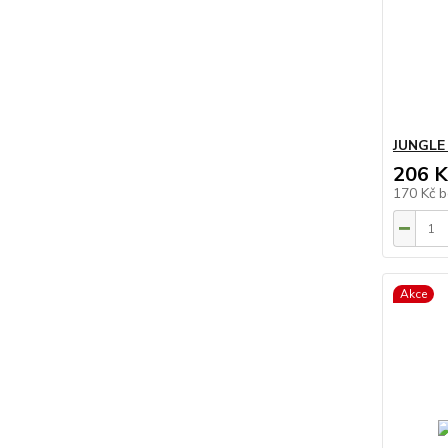
JUNGLE
206 K
170 Kč
b
Akce