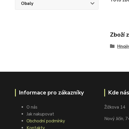
Toto zbo
Obaly
Zboží 
Hnoji
Informace pro zákazníky
Kde nás
O nás
Žižkova 14
Jak nakupovat
Nový Jičín, 
Obchodní podmínky
Kontakty