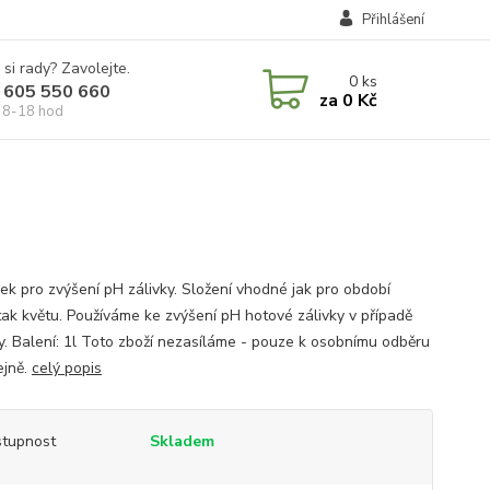
Přihlášení
 si rady? Zavolejte.
0
ks
 605 550 660
za
0 Kč
 8-18 hod
vek pro zvýšení pH zálivky. Složení vhodné jak pro období
 tak květu. Používáme ke zvýšení pH hotové zálivky v případě
y. Balení: 1l Toto zboží nezasíláme - pouze k osobnímu odběru
ejně.
celý popis
tupnost
Skladem