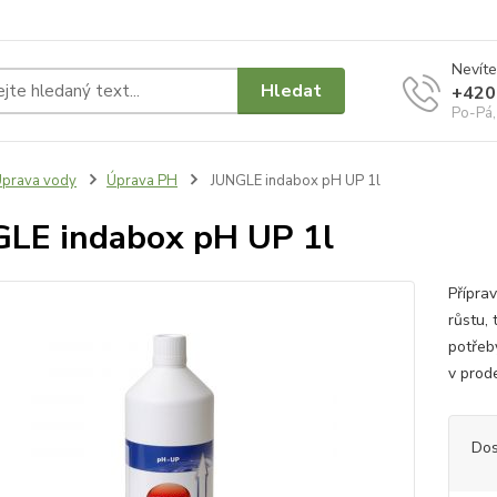
Nevíte
Hledat
+420
Po-Pá,
prava vody
Úprava PH
JUNGLE indabox pH UP 1l
LE indabox pH UP 1l
Přípra
růstu,
potřeb
v prod
Dos