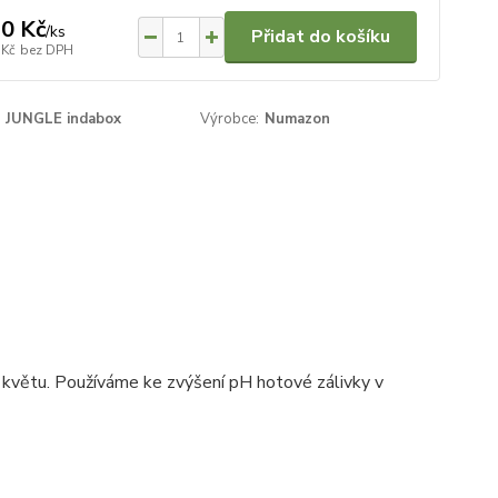
0 Kč
/
ks
Přidat do košíku
 Kč
bez DPH
JUNGLE indabox
Výrobce:
Numazon
k květu. Používáme ke zvýšení pH hotové zálivky v