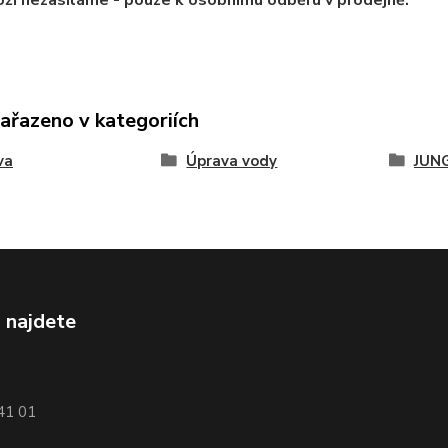
ží nezasíláme - pouze k osobnímu odběru v prodejně.
zařazeno v kategoriích
va
Úprava vody
JUNG
 najdete
741 01