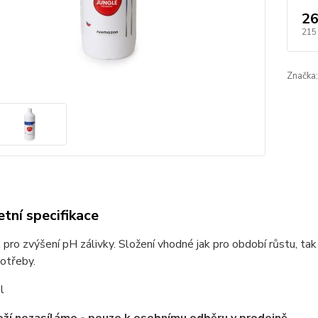
26
215
Značka:
tní specifikace
 pro zvýšení pH zálivky. Složení vhodné jak pro období růstu, ta
otřeby.
l