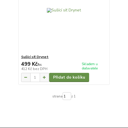
Sušící síť Drynet
499 Kč
Skladem u
/
ks
dodavatele
412 Kč
bez DPH
Přidat do košíku
strana
z 1