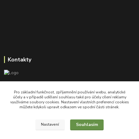
Kontakty
+420 605 550 660
Pro základní funkčnost, zpříjemnění používání webu, analytické
Po-Pá, 8-18 hod
účely a v případě udělení souhlasu také pro účely cílení reklamy
využíváme soubory cookies. Nastavení vlastních preferencí cookies
shop@goodfarmer.cz
můžete kdykoli upravit odkazem ve spodní části stránek.
Souhlasím
Nastavení