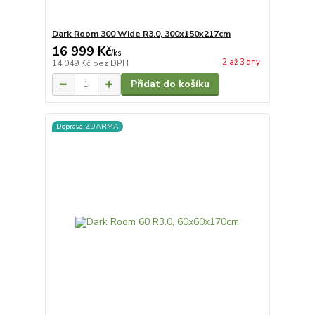
Dark Room 300 Wide R3.0, 300x150x217cm
16 999 Kč
/
ks
2 až 3 dny
14 049 Kč
bez DPH
Přidat do košíku
Doprava ZDARMA