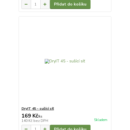
Přidat do košíku
DryIT 45 - sušící síť
169 Kč
/
ks
Skladem
140 Kč
bez DPH
Přidat do košíku