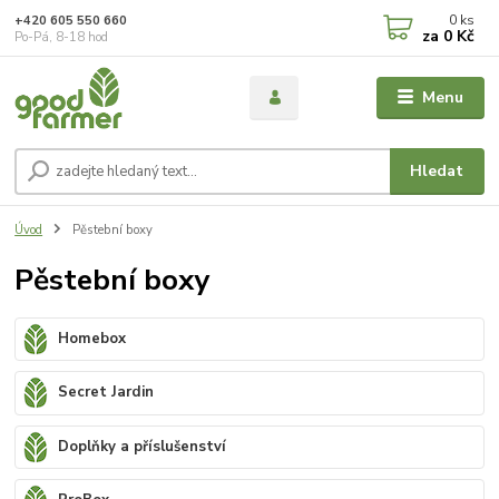
0
ks
+420 605 550 660
za
0 Kč
Po-Pá, 8-18 hod
Menu
Hledat
Úvod
Pěstební boxy
Pěstební boxy
Homebox
Secret Jardin
Doplňky a příslušenství