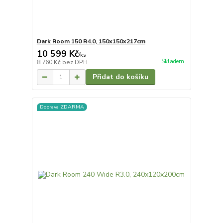
Dark Room 150 R4.0, 150x150x217cm
10 599 Kč
/
ks
Skladem
8 760 Kč
bez DPH
Přidat do košíku
Doprava ZDARMA