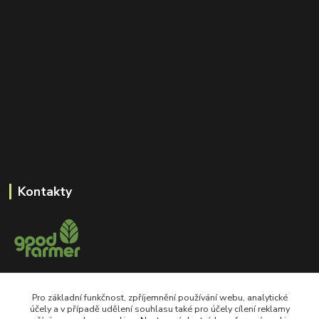
Kontakty
+420 605 550 660
Pro základní funkčnost, zpříjemnění používání webu, analytické
Po-Pá, 8-18 hod
účely a v případě udělení souhlasu také pro účely cílení reklamy