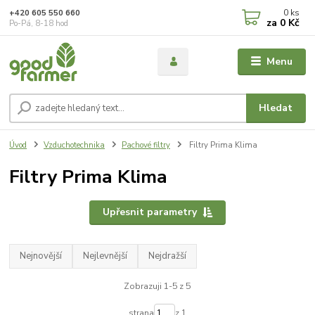
0
ks
+420 605 550 660
za
0 Kč
Po-Pá, 8-18 hod
Menu
Hledat
Úvod
Vzduchotechnika
Pachové filtry
Filtry Prima Klima
Filtry Prima Klima
Upřesnit parametry
Nejnovější
Nejlevnější
Nejdražší
Zobrazuji 1-5 z 5
strana
z 1