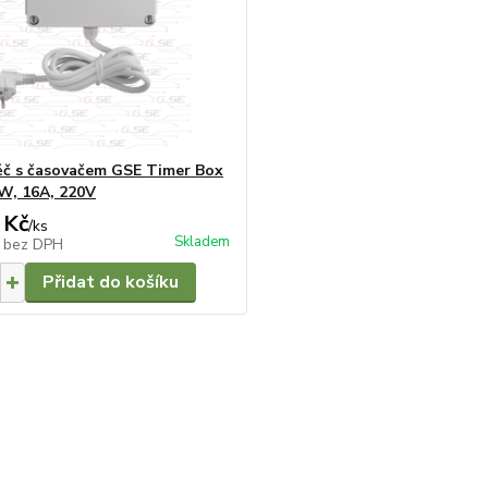
č s časovačem GSE Timer Box
0W, 16A, 220V
 Kč
/
ks
Skladem
č
bez DPH
Přidat do košíku