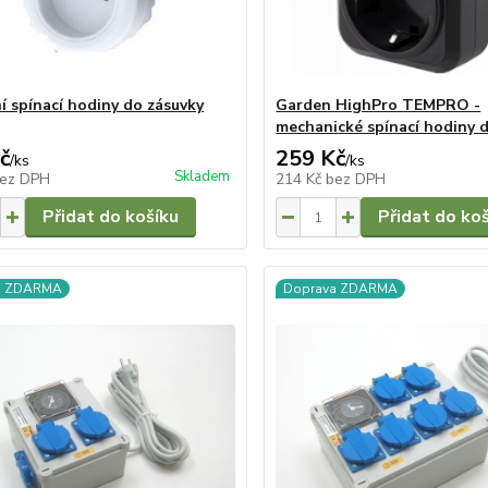
ní spínací hodiny do zásuvky
Garden HighPro TEMPRO -
mechanické spínací hodiny 
č
259 Kč
/
ks
/
ks
Skladem
ez DPH
214 Kč
bez DPH
Přidat do košíku
Přidat do ko
a ZDARMA
Doprava ZDARMA