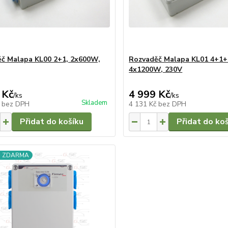
č Malapa KL00 2+1, 2x600W,
Rozvaděč Malapa KL01 4+1+
4x1200W, 230V
 Kč
4 999 Kč
/
ks
/
ks
Skladem
č
bez DPH
4 131 Kč
bez DPH
Přidat do košíku
Přidat do ko
a ZDARMA