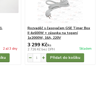
1,
Rozvaděč s časovačem GSE Timer Box
II 4x600W + zásuvka na topení
1x2000W, 16A, 220V
3 299 Kč
/
ks
2 až 3 dny
Skladem
2 726 Kč
bez DPH
šíku
Přidat do košíku