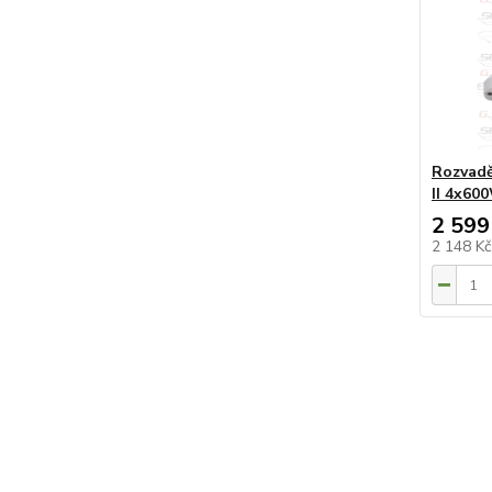
Rozvadě
II 4x60
2 599
2 148 K