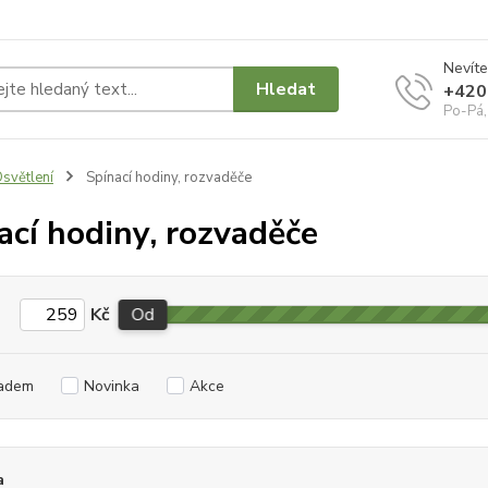
Nevíte
Hledat
+420
Po-Pá,
světlení
Spínací hodiny, rozvaděče
ací hodiny, rozvaděče
Kč
Od
adem
Novinka
Akce
a