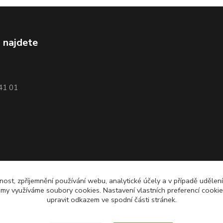
 najdete
741 01
nost, zpříjemnění používání webu, analytické účely a v případě udělen
lamy využíváme soubory cookies. Nastavení vlastních preferencí cooki
upravit odkazem ve spodní části stránek.