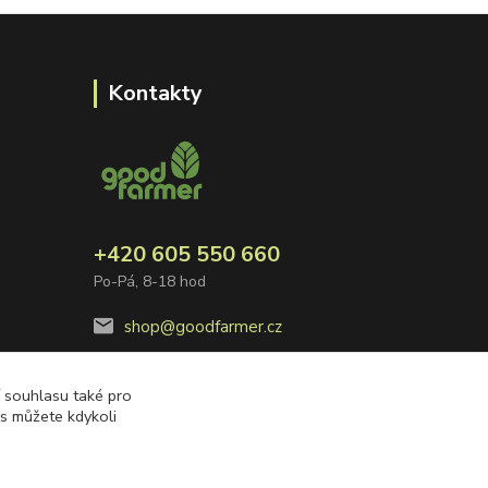
Kontakty
+420 605 550 660
Po-Pá, 8-18 hod
shop@goodfarmer.cz
í souhlasu také pro
es můžete kdykoli