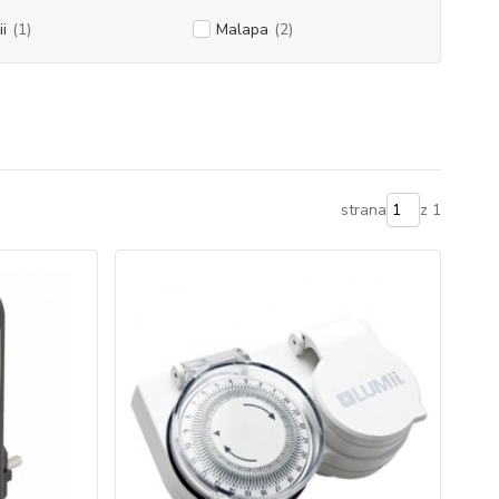
i
(1)
Malapa
(2)
strana
z 1