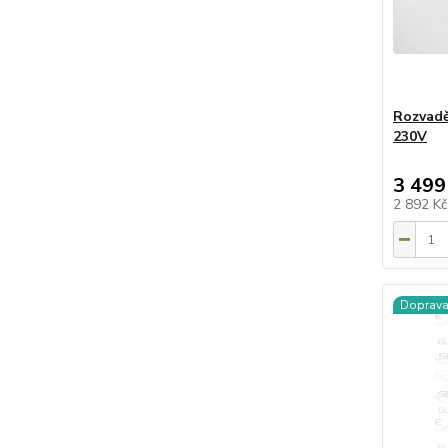
Rozvadě
230V
3 499
2 892 K
Doprav