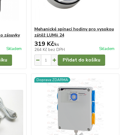
Mehanické spínací hodiny pro vysokou
do zásuvky
zátěž LUMii 24
319 Kč
/
ks
Skladem
Skladem
264 Kč
bez DPH
šíku
Přidat do košíku
Doprava ZDARMA