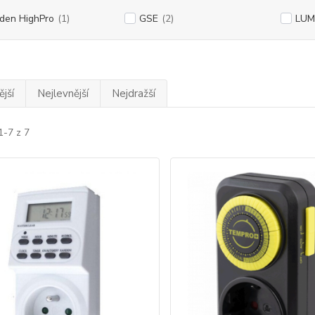
den HighPro
(1)
GSE
(2)
LUMi
jší
Nejlevnější
Nejdražší
1-7 z 7