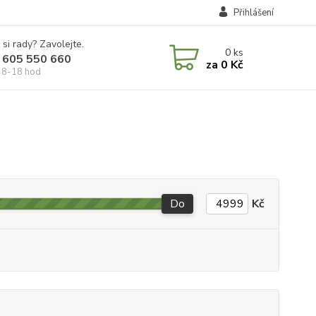
Přihlášení
 si rady? Zavolejte.
0
ks
 605 550 660
za
0 Kč
 8-18 hod
Do
Kč