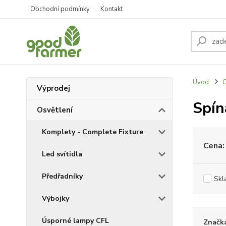
Obchodní podmínky
Kontakt
Úvod
O
Výprodej
Spín
Osvětlení
Komplety - Complete Fixture
Cena:
Led svítidla
Předřadníky
Skl
Výbojky
Úsporné lampy CFL
Značk