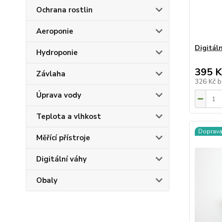
Ochrana rostlin
Aeroponie
Digitál
Hydroponie
395 K
Závlaha
326 Kč
b
Úprava vody
Teplota a vlhkost
Doprav
Měřící přístroje
Digitální váhy
Obaly