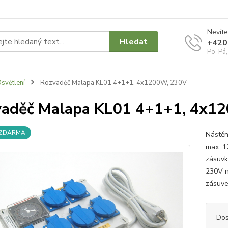
Nevíte
Hledat
+420
Po-Pá,
světlení
Rozvaděč Malapa KL01 4+1+1, 4x1200W, 230V
aděč Malapa KL01 4+1+1, 4x1
 ZDARMA
Nástěn
max. 1
zásuvk
230V n
zásuve
Dos