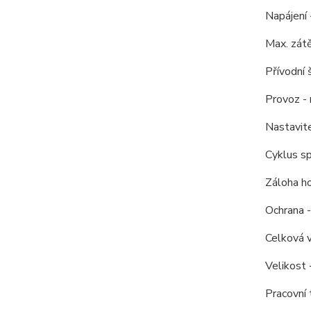
Napájení
Max. zát
Přívodní š
Provoz -
Nastavite
Cyklus sp
Záloha ho
Ochrana 
Celková 
Velikost
Pracovní 