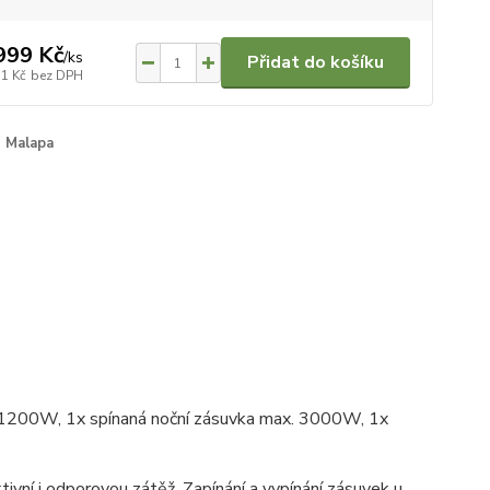
999 Kč
/
ks
Přidat do košíku
31 Kč
bez DPH
Malapa
1200W, 1x spínaná noční zásuvka max. 3000W, 1x
ivní i odporovou zátěž. Zapínání a vypínání zásuvek u