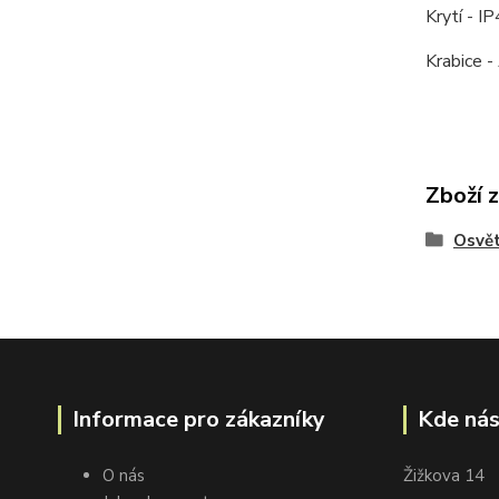
Krytí - I
Krabice 
Zboží 
Osvět
Informace pro zákazníky
Kde nás
O nás
Žižkova 14