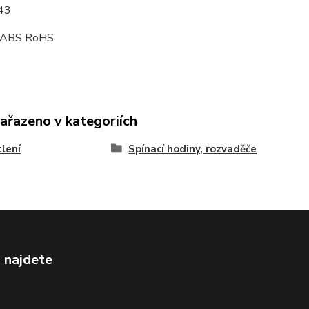
P43
- ABS RoHS
zařazeno v kategoriích
lení
Spínací hodiny, rozvaděče
 najdete