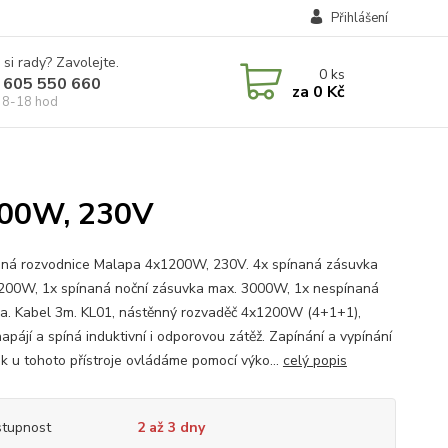
Přihlášení
 si rady? Zavolejte.
0
ks
 605 550 660
za
0 Kč
 8-18 hod
200W, 230V
ná rozvodnice Malapa 4x1200W, 230V. 4x spínaná zásuvka
200W, 1x spínaná noční zásuvka max. 3000W, 1x nespínaná
a. Kabel 3m. KL01, nástěnný rozvaděč 4x1200W (4+1+1),
apájí a spíná induktivní i odporovou zátěž. Zapínání a vypínání
k u tohoto přístroje ovládáme pomocí výko...
celý popis
tupnost
2 až 3 dny