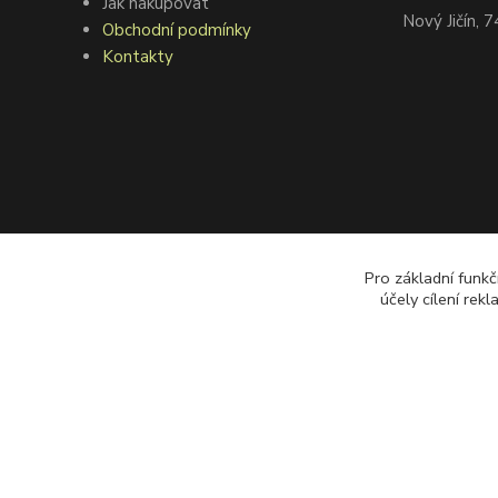
Jak nakupovat
Nový Jičín, 
Obchodní podmínky
Kontakty
Pro základní funkč
účely cílení rek
©2008 goodfarmer.cz Všechna práva vyhrazena.