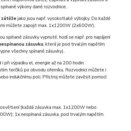
 spínané výkony dané rozvodnice.
í zátěže
jako jsou např. vysokotlaké výbojky. Do každé
inami můžete zapojit max. 1x1200W (2x600W).
sou spínané zásuvky vypnuté, hodí se např. pro napájení
nespínanou zásuvku
, která je pod trvalým napětím.
ypne všechny spínané zásuvky).
d i při výpadku el. energie až na 200 hodin.
tím terčíků po obvodu ciferníku. Rozvodnici můžete i
 nebo indukčnímu poli. Přístroj můžete zavěsit pomocí
ro osvětlení (každá zásuvka max. 1x1200W nebo
000W); 1x nespínaná zásuvka, pod trvalým napětím