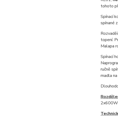
tohoto p
Spínací k
spínané 
Rozvadě
topení. P
Malapa 
Spínací h
Naprogram
ručně spí
madla na
Dlouhod
Rozdělen
2x600W);
Technick