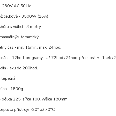
 - 230V AC 50Hz
ěž celkově - 3500W (16A)
ňůra s vidlicí - 3 metry
 manuální/automatický
lný čas - min. 15min., max. 24hod.
ínání - 12hod. programy - až 72hod./24hod. přesnost +- 1sek./
din - aku do 200hod.
- tepelná
váha - 1800g
 - délka 225, šířka 100, výška 180mm
teplota přístroje -20° až 70°C