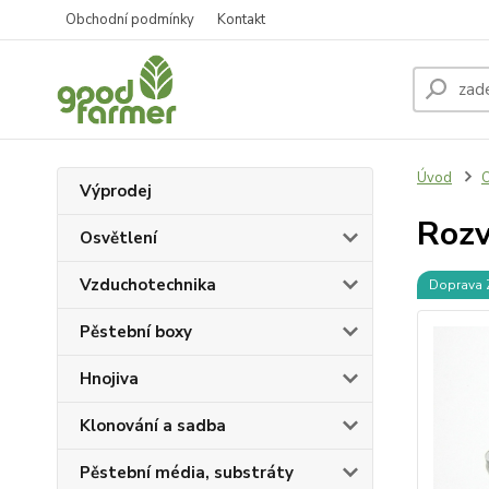
Obchodní podmínky
Kontakt
Úvod
O
Výprodej
Rozv
Osvětlení
Vzduchotechnika
Doprava
Pěstební boxy
Hnojiva
Klonování a sadba
Pěstební média, substráty