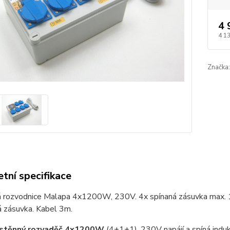
4 
4 1
Značka:
tní specifikace
 rozvodnice Malapa 4x1200W, 230V. 4x spínaná zásuvka max. 
á zásuvka. Kabel 3m.
stěnný rozvaděč
4x1200W
(4+1+1), 230V napájí a spíná indukt