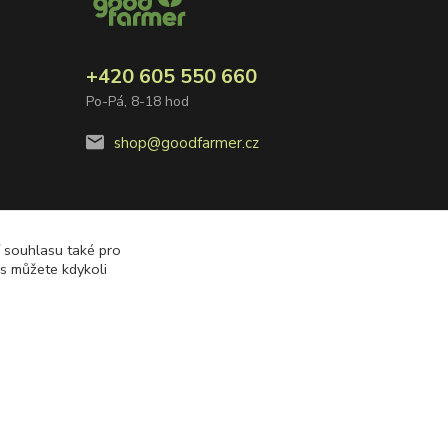
+420 605 550 660
Po-Pá, 8-18 hod
shop@goodfarmer.cz
í souhlasu také pro
es můžete kdykoli
Vytvořeno na
Eshop-rychle.cz