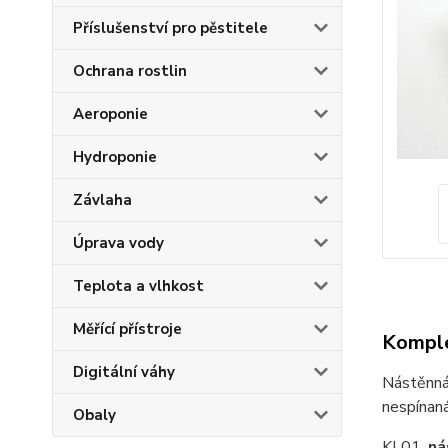
Příslušenství pro pěstitele
Ochrana rostlin
Aeroponie
Hydroponie
Závlaha
Úprava vody
Teplota a vlhkost
Měřící přístroje
Komple
Digitální váhy
Nástěnná
nespínan
Obaly
KL01,
ná