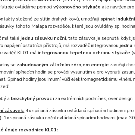
řístroje ovládáme pomocí
výkonového stykače
a je navržen pro
ontakty složené ze slitin drahých kovů, umožňují
spínat indukčn
zásuvky tohoto Malapa rozvaděče, které jsou ovládány sp. hod
č má také
jednu zásuvku noční
, tato zásuvka je sepnutá, když j
ro napájení ostatních přístrojů, má rozvaděč integrovanou
jednu 
rozvaděč KL01 má
integrovanou tepelnou ochranu stykače
(v
odiny se
zabudovaným záložním zdrojem energie
zaručují cho
ování spínacích hodin se provádí vysunutím a pro vypnutí zasunu
nat. Spínací hodiny jsou imunní vůči elektromagnetickému vlnění,
 zeď.
obý a
bezchybný provoz
i za extrémních podmínek, over design.
í zásuvek:
4x spínaná zásuvka ovládaná spínacími hodinami p
 1x spínaná zásuvka noční ovládaná spínacími hodinami (max. 3
é údaje rozvodnice KL01: