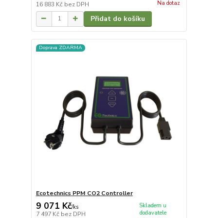
Na dotaz
16 883 Kč
bez DPH
Přidat do košíku
Doprava ZDARMA
Ecotechnics PPM CO2 Controller
9 071 Kč
Skladem u
/
ks
dodavatele
7 497 Kč
bez DPH