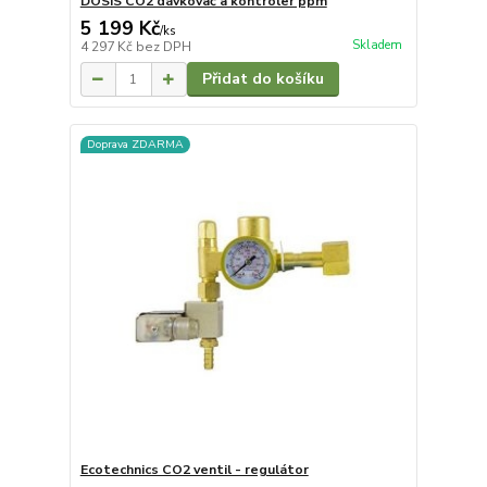
DOSIS CO2 dávkovač a kontroler ppm
5 199 Kč
/
ks
Skladem
4 297 Kč
bez DPH
Přidat do košíku
Doprava ZDARMA
Ecotechnics CO2 ventil - regulátor