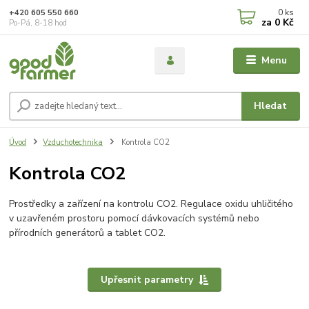
0
ks
+420 605 550 660
za
0 Kč
Po-Pá, 8-18 hod
Menu
Hledat
Úvod
Vzduchotechnika
Kontrola CO2
Kontrola CO2
Prostředky a zařízení na kontrolu CO2. Regulace oxidu uhličitého
v uzavřeném prostoru pomocí dávkovacích systémů nebo
přírodních generátorů a tablet CO2.
Upřesnit parametry