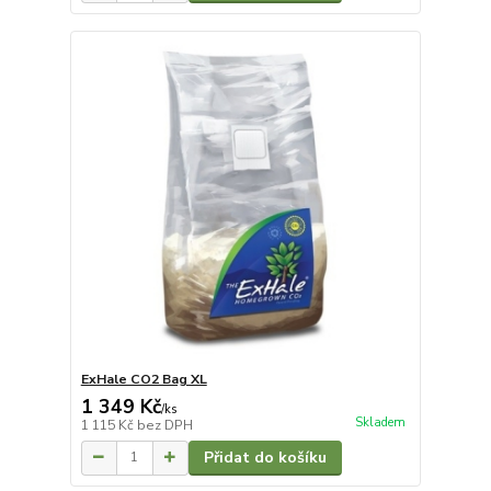
ExHale CO2 Bag XL
1 349 Kč
/
ks
Skladem
1 115 Kč
bez DPH
Přidat do košíku