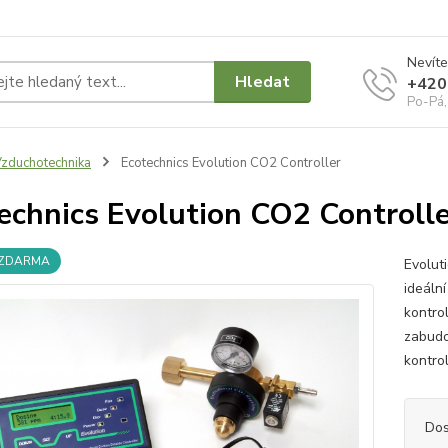
Nevíte
Hledat
+420
Po-Pá,
zduchotechnika
Ecotechnics Evolution CO2 Controller
echnics Evolution CO2 Controll
 ZDARMA
Evolut
ideáln
kontro
zabudo
kontro
Dos