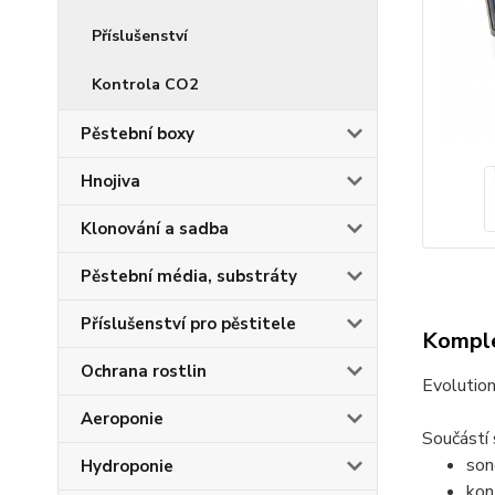
Příslušenství
Kontrola CO2
Pěstební boxy
Hnojiva
Klonování a sadba
Pěstební média, substráty
Příslušenství pro pěstitele
Komple
Ochrana rostlin
Evolutio
Aeroponie
Součástí 
son
Hydroponie
kon