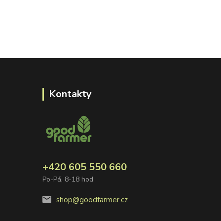
Kontakty
+420 605 550 660
Po-Pá, 8-18 hod
shop@goodfarmer.cz