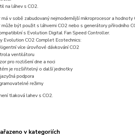
til na láhev s CO2.
r má v sobě zabudovaný
nejmodernější mikroprocesor
a hodnoty 
r může být použit s láhvemi CO2 nebo s generátory přírodního 
ompatibilní s
Evolution Digital Fan Speed Controller
.
y Evolution CO2 Complet Ecotechnics:
eligentní více úrovňové dávkování CO2
trola ventilátoru
zor pro rozlišení dne a noci
tém je rozšiřitelný o další jednotky
ejazyčná podpora
gramovatelné režimy
není tlaková lahev s CO2.
zařazeno v kategoriích