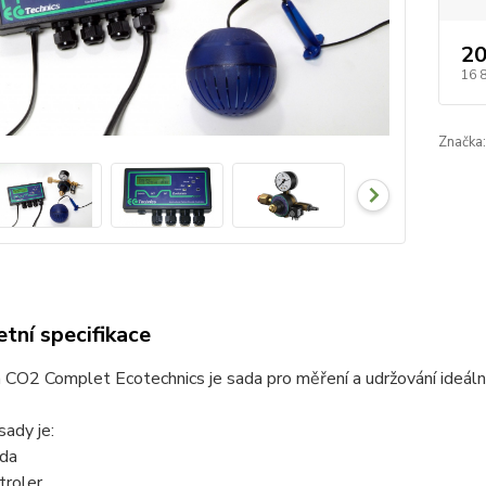
20
16 
Značka:
tní specifikace
n CO2 Complet Ecotechnics je
sada pro měření a udržování ideá
sady je:
da
troler