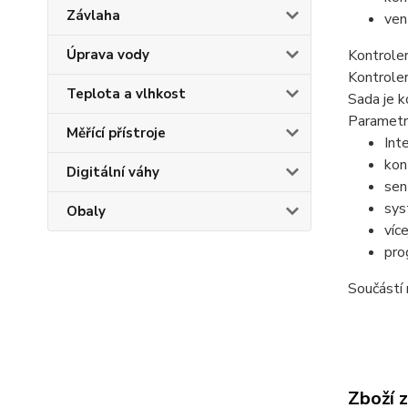
Závlaha
ven
Úprava vody
Kontrole
Kontrole
Teplota a vlhkost
Sada je k
Parametr
Měřící přístroje
Int
kon
Digitální váhy
sen
sys
Obaly
víc
pro
Součástí 
Zboží 