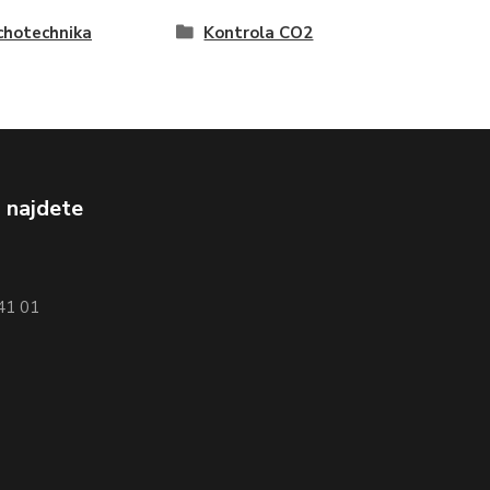
chotechnika
Kontrola CO2
 najdete
741 01