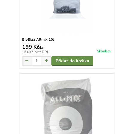
BioBizz Allmix 20l
199 Kč
/
ks
Skladem
164 Kč
bez DPH
Přidat do košíku