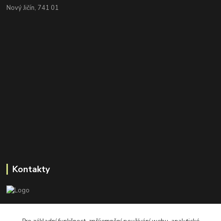
Nový Jičín, 741 01
Kontakty
+420 605 550 660
Pro základní funkčnost, zpříjemnění používání webu, analytické