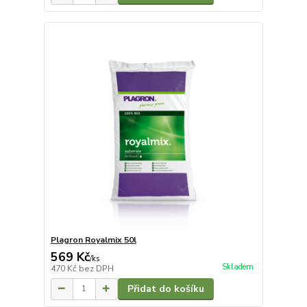
Plagron Royalmix 50l
569 Kč
/
ks
Skladem
470 Kč
bez DPH
Přidat do košíku