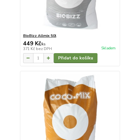
BioBizz Allmix 50l
449 Kč
/
ks
Skladem
371 Kč
bez DPH
Přidat do košíku