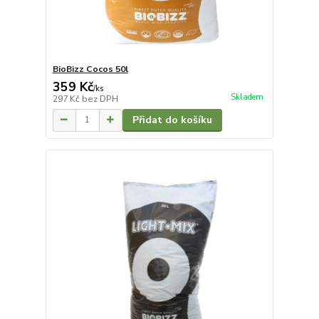
BioBizz Cocos 50l
359 Kč
/
ks
Skladem
297 Kč
bez DPH
Přidat do košíku