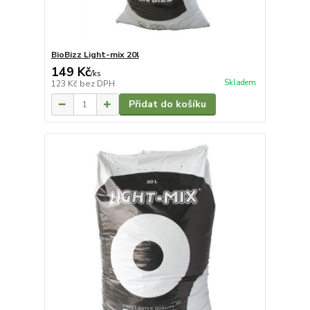
BioBizz Light-mix 20l
149 Kč
/
ks
Skladem
123 Kč
bez DPH
Přidat do košíku