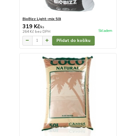
BioBizz Light-mix 50l
319 Kč
/
ks
Skladem
264 Kč
bez DPH
Přidat do košíku