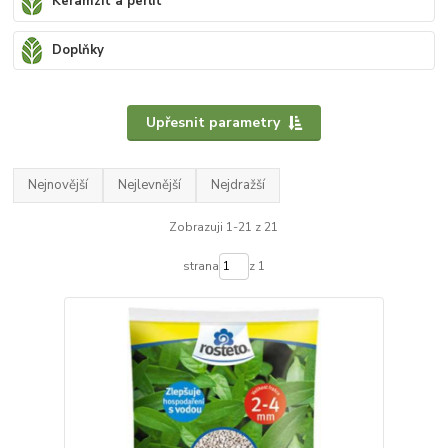
Keramzit a perlit
Doplňky
Upřesnit parametry
Nejnovější
Nejlevnější
Nejdražší
Zobrazuji 1-21 z 21
strana
z 1