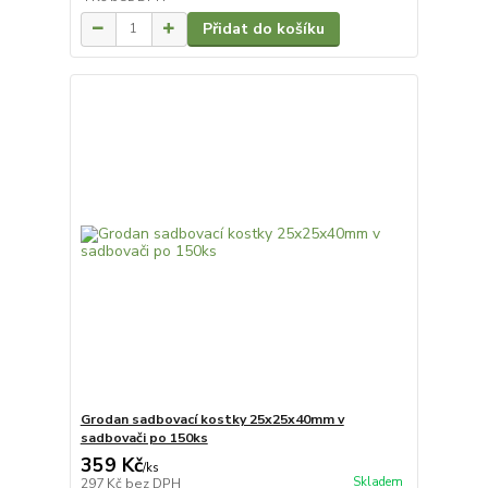
Přidat do košíku
Grodan sadbovací kostky 25x25x40mm v
sadbovači po 150ks
359 Kč
/
ks
Skladem
297 Kč
bez DPH