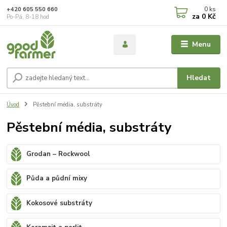
0
ks
+420 605 550 660
za
0 Kč
Po-Pá, 8-18 hod
Menu
Hledat
Úvod
Pěstební média, substráty
Pěstební média, substráty
Grodan – Rockwool
Půda a půdní mixy
Kokosové substráty