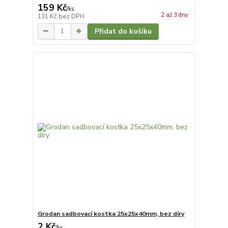
159 Kč
/
ks
2 až 3 dny
131 Kč
bez DPH
Přidat do košíku
Grodan sadbovací kostka 25x25x40mm, bez díry
2 Kč
/
ks