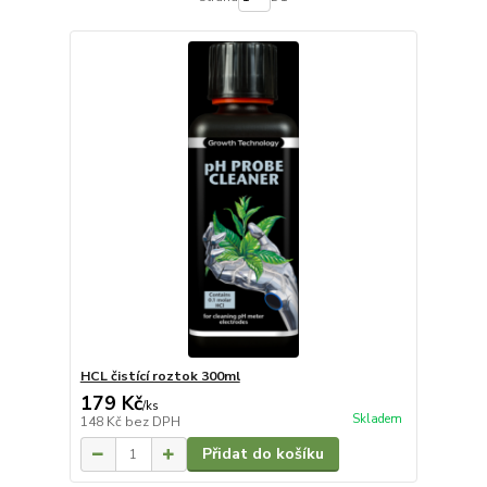
HCL čistící roztok 300ml
179 Kč
/
ks
Skladem
148 Kč
bez DPH
Přidat do košíku