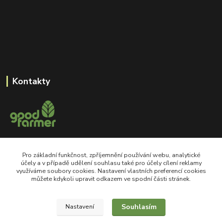
Kontakty
+420 605 550 660
Pro základní funkčnost, zpříjemnění používání webu, analytické
Po-Pá, 8-18 hod
účely a v případě udělení souhlasu také pro účely cílení reklamy
využíváme soubory cookies. Nastavení vlastních preferencí cookies
shop@goodfarmer.cz
můžete kdykoli upravit odkazem ve spodní části stránek.
Souhlasím
Nastavení