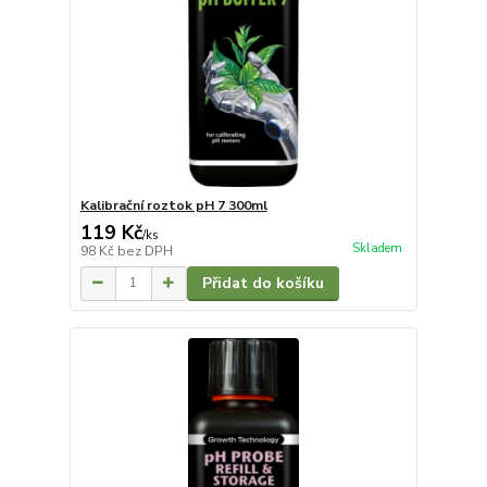
Kalibrační roztok pH 7 300ml
119 Kč
/
ks
Skladem
98 Kč
bez DPH
Přidat do košíku