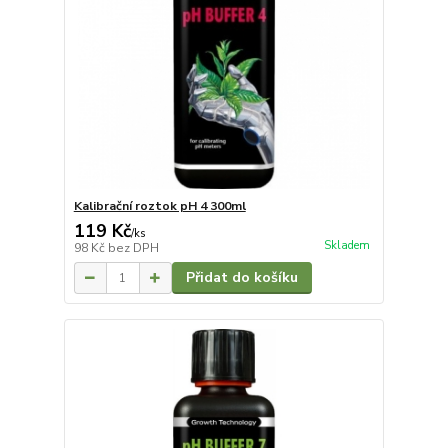
Kalibrační roztok pH 4 300ml
119 Kč
/
ks
Skladem
98 Kč
bez DPH
Přidat do košíku