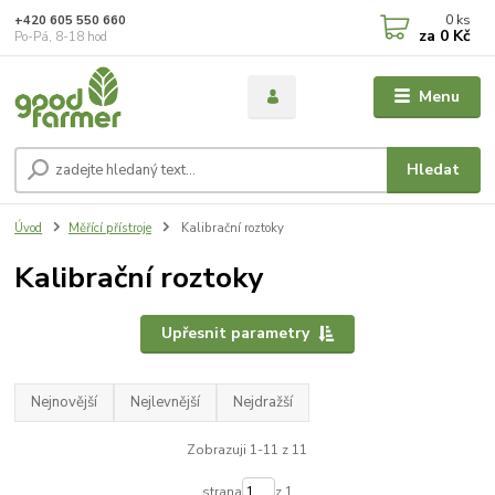
0
ks
+420 605 550 660
za
0 Kč
Po-Pá, 8-18 hod
Menu
Hledat
Úvod
Měřící přístroje
Kalibrační roztoky
Kalibrační roztoky
Upřesnit parametry
Nejnovější
Nejlevnější
Nejdražší
Zobrazuji 1-11 z 11
strana
z 1