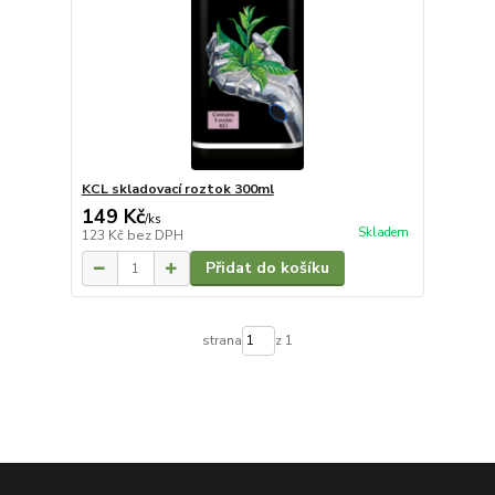
KCL skladovací roztok 300ml
149 Kč
/
ks
Skladem
123 Kč
bez DPH
Přidat do košíku
strana
z 1