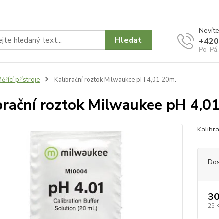
Nevíte
Hledat
+420
Po-Pá,
ěřící přístroje
Kalibrační roztok Milwaukee pH 4,01 20ml
brační roztok Milwaukee pH 4,0
Kalibr
Dos
30
25 