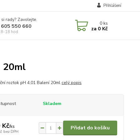
Přihlášení
 si rady? Zavolejte.
0
ks
 605 550 660
za
0 Kč
 8-18 hod
1 20ml
ační roztok pH 4,01 Balení 20ml
celý popis
tupnost
Skladem
 Kč
/
ks
Přidat do košíku
Kč
bez DPH