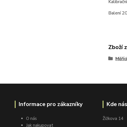
Kalibračn
Balení 2
Zboží 
Měřící
Informace pro zákazníky
Kde nás
O nás
Žižkova 14
Jak nakupovat