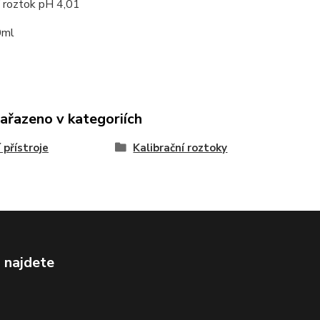
í roztok pH 4,01
0ml
zařazeno v kategoriích
 přístroje
Kalibrační roztoky
 najdete