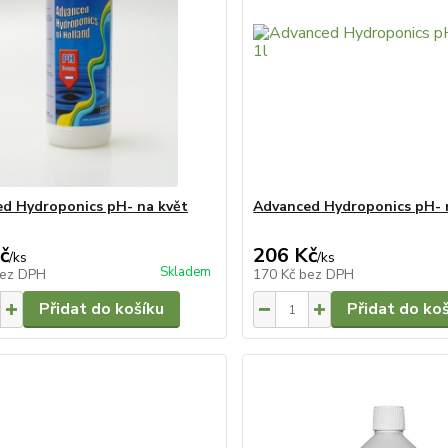
d Hydroponics pH- na květ
Advanced Hydroponics pH- n
č
206 Kč
/
ks
/
ks
Skladem
ez DPH
170 Kč
bez DPH
Přidat do košíku
Přidat do ko