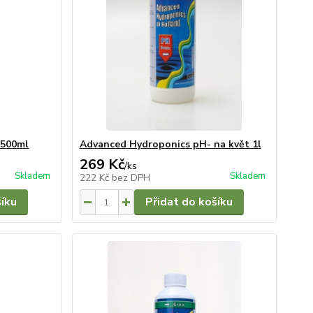
 500ml
Advanced Hydroponics pH- na květ 1l
269 Kč
/
ks
Skladem
Skladem
222 Kč
bez DPH
šíku
Přidat do košíku