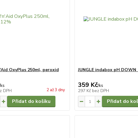
'Aid OxyPlus 250ml, peroxid
JUNGLE indabox pH DOWN 
359 Kč
/
ks
/
ks
2 až 3 dny
z DPH
297 Kč
bez DPH
Přidat do košíku
Přidat do ko