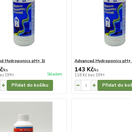
d Hydroponics pH+ 1l
Advanced Hydroponics pH+
č
143 Kč
/
ks
/
ks
Skladem
ez DPH
118 Kč
bez DPH
Přidat do košíku
Přidat do ko