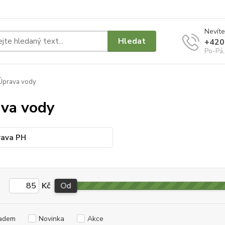
Nevíte
Hledat
+420
Po-Pá,
Úprava vody
va vody
rava PH
Kč
Od
adem
Novinka
Akce