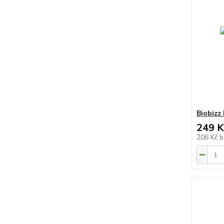
Biobizz
249 K
206 Kč
b