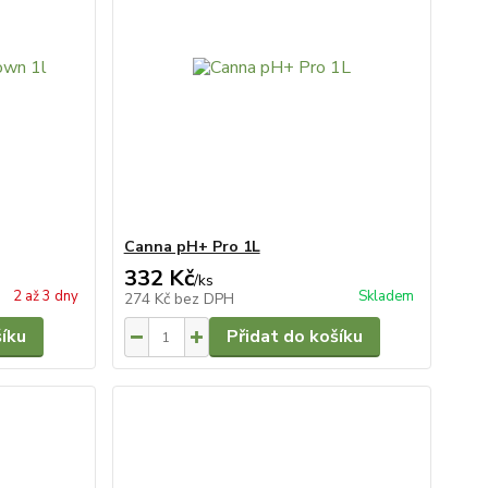
Canna pH+ Pro 1L
332 Kč
/
ks
2 až 3 dny
Skladem
274 Kč
bez DPH
šíku
Přidat do košíku