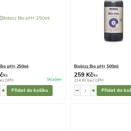
 Bio pH+ 250ml
Biobizz Bio pH+ 500ml
č
259 Kč
/
ks
/
ks
Skladem
ez DPH
214 Kč
bez DPH
Přidat do košíku
Přidat do ko