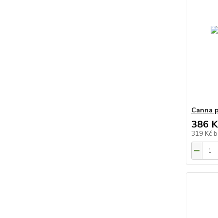
Canna p
386 K
319 Kč
b