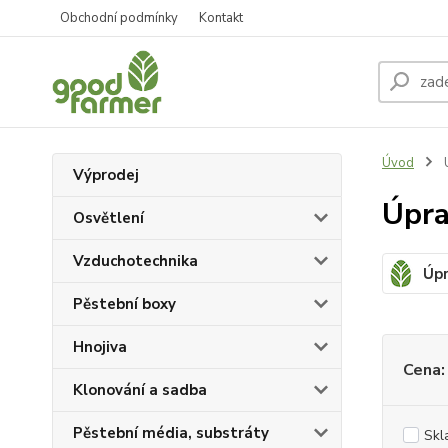
Obchodní podmínky
Kontakt
Úvod
Výprodej
Úpra
Osvětlení
Vzduchotechnika
Úp
Pěstební boxy
Hnojiva
Cena:
Klonování a sadba
Pěstební média, substráty
Skl