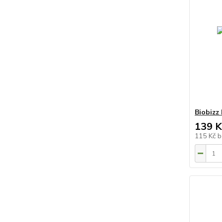
Biobizz
139 K
115 Kč
b