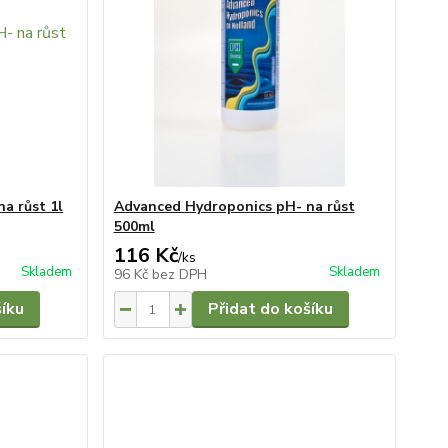
a růst 1l
Advanced Hydroponics pH- na růst
500ml
116 Kč
/
ks
Skladem
Skladem
96 Kč
bez DPH
šíku
Přidat do košíku