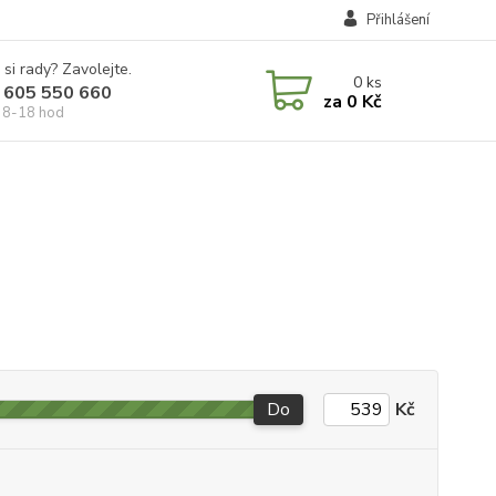
Přihlášení
 si rady? Zavolejte.
0
ks
 605 550 660
za
0 Kč
 8-18 hod
Do
Kč