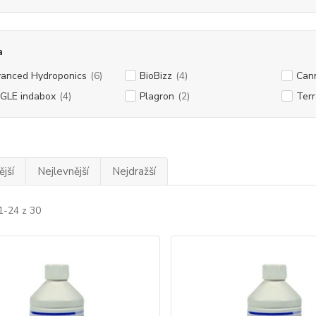
a
anced Hydroponics
(6)
BioBizz
(4)
Can
GLE indabox
(4)
Plagron
(2)
Terr
jší
Nejlevnější
Nejdražší
1-24 z 30