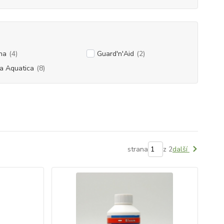
na
(4)
Guard'n'Aid
(2)
a Aquatica
(8)
strana
z 2
další