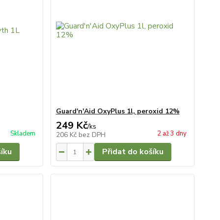
Guard'n'Aid OxyPlus 1l, peroxid 12%
249 Kč
/
ks
Skladem
2 až 3 dny
206 Kč
bez DPH
šíku
Přidat do košíku