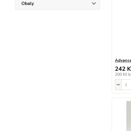
Obaly
Advance
242 K
200 Kč
b