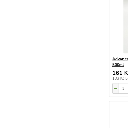
Advance
500ml
161 K
133 Kč
b