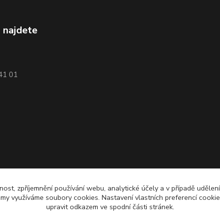
 najdete
741 01
nost, zpříjemnění používání webu, analytické účely a v případě udělen
lamy využíváme soubory cookies. Nastavení vlastních preferencí cooki
upravit odkazem ve spodní části stránek.