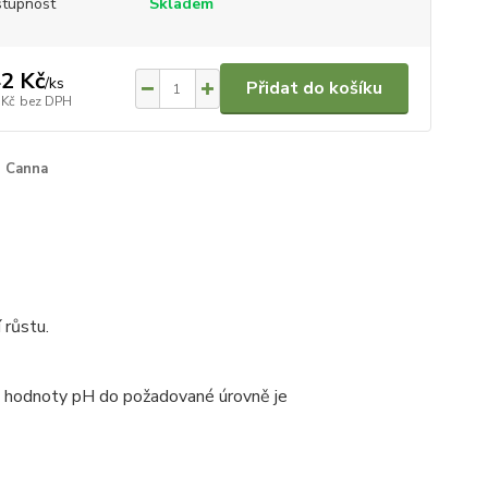
tupnost
Skladem
2 Kč
/
ks
Přidat do košíku
 Kč
bez DPH
Canna
 růstu.
la hodnoty pH do požadované úrovně je