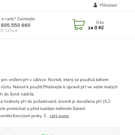
Přihlášení
 si rady? Zavolejte.
0
ks
 605 550 660
za
0 Kč
 8-18 hod
 pro snížení pH v zálivce. Roztok, který se používá během
 růstu. Návod k použití:Přidávejte k úpravě pH ve velmi malých
h do živné nádrže,
la hodnoty pH do požadované úrovně je dosažena pH (5,2-
bře promíchat a před každým měřením Balení:
rnění:Korozivní prvky, 3...
celý popis