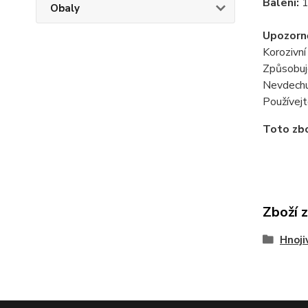
Balení:
1
Obaly
Upozorně
Korozivní
Způsobuj
Nevdechuj
Používejt
Toto zbo
Zboží 
Hnoji