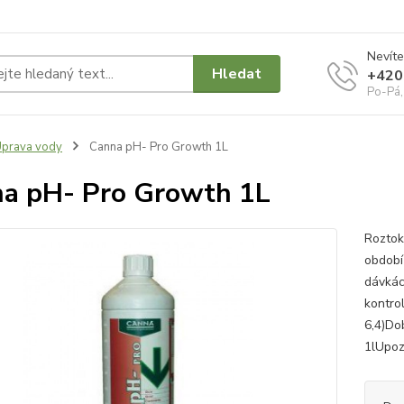
Nevíte
Hledat
+420
Po-Pá,
prava vody
Canna pH- Pro Growth 1L
a pH- Pro Growth 1L
Roztok
období
dávkác
kontro
6,4)Do
1lUpozo