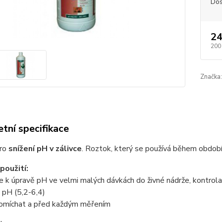
Dos
24
200
Značka:
tní specifikace
pro
snížení pH v zálivce
. Roztok, který se používá během období
použití:
e k úpravě pH ve velmi malých dávkách do živné nádrže, kontro
 pH (5,2-6,4)
omíchat a před každým měřením