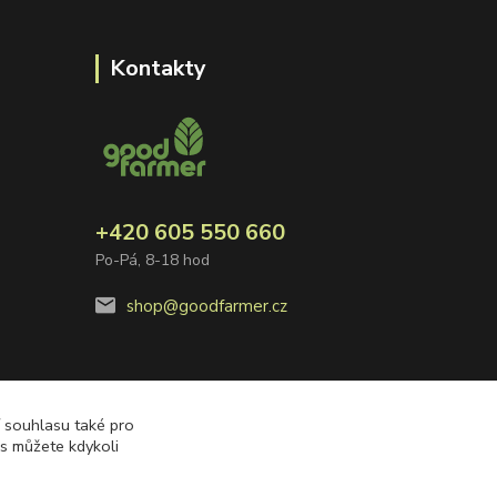
Kontakty
+420 605 550 660
Po-Pá, 8-18 hod
shop@goodfarmer.cz
í souhlasu také pro
es můžete kdykoli