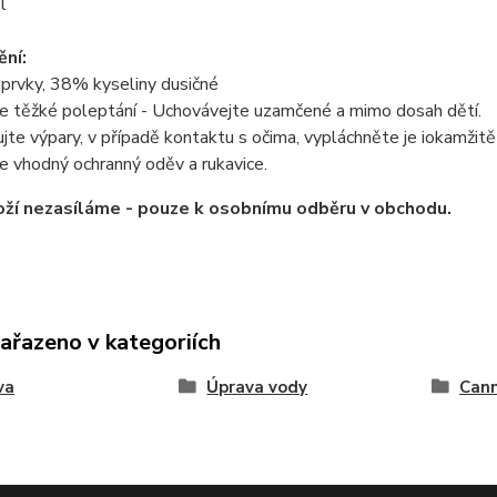
l
ní:
 prvky, 38% kyseliny dusičné
e těžké poleptání - Uchovávejte uzamčené a mimo dosah dětí.
te výpary, v případě kontaktu s očima, vypláchněte je iokamžit
e vhodný ochranný oděv a rukavice.
ží nezasíláme - pouze k osobnímu odběru v obchodu.
zařazeno v kategoriích
va
Úprava vody
Can