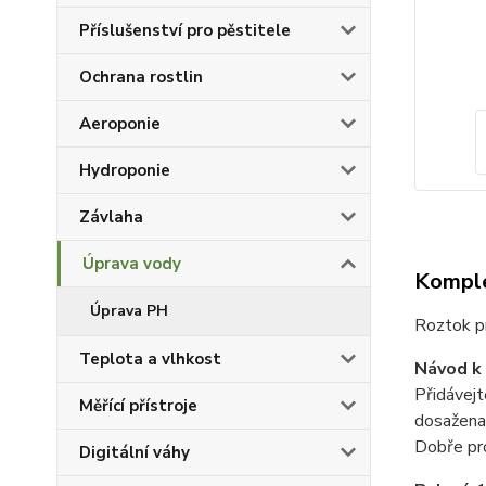
Příslušenství pro pěstitele
Ochrana rostlin
Aeroponie
Hydroponie
Závlaha
Úprava vody
Komple
Úprava PH
Roztok 
Teplota a vlhkost
Návod k 
Přidávejt
Měřící přístroje
dosažena
Dobře pr
Digitální váhy