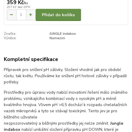
359 Kč
/
ks
297 Kč
bez DPH
Přidat do košíku
Značka:
JUNGLE indabox
Výrobce:
Numazon
Kompletní specifikace
Přípravek pro snížení pH zálivky. Složení vhodné jak pro období
růstu, tak květu. Používáme ke snížení pH hotové zálivky v případě
potřeby.
Prostředky pro úpravu vody nabízí inovativní řešení málo známého
problému, vznikajícího kombinací vody s vysokým pH a méně
kvalitního hnojiva. Vlivem pH >6,5 dochází k rozpadu chelatačních
vazeb mikroprvků a tyto se stávají toxickými. Tento jev je pro
běžného uživatele
nezpozorovatelný a běžnými prostředky jej nelze změnit.
Jungle
indabox
nabízí unikátní složení přípravku pH DOWN, které je