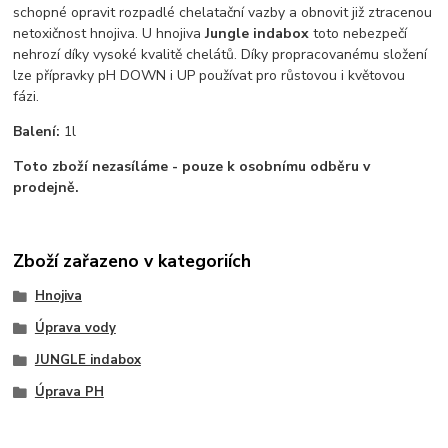
schopné opravit rozpadlé chelatační vazby a obnovit již ztracenou
netoxičnost hnojiva. U hnojiva
Jungle indabox
toto nebezpečí
nehrozí díky vysoké kvalitě chelátů. Díky propracovanému složení
lze přípravky pH DOWN i UP používat pro růstovou i květovou
fázi.
Balení:
1l
Toto zboží nezasíláme - pouze k osobnímu odběru v
prodejně.
Zboží zařazeno v kategoriích
Hnojiva
Úprava vody
JUNGLE indabox
Úprava PH