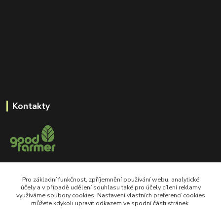
Kontakty
+420 605 550 660
Pro základní funkčnost, zpříjemnění používání webu, analytické
Po-Pá, 8-18 hod
účely a v případě udělení souhlasu také pro účely cílení reklamy
využíváme soubory cookies. Nastavení vlastních preferencí cookies
shop@goodfarmer.cz
můžete kdykoli upravit odkazem ve spodní části stránek.