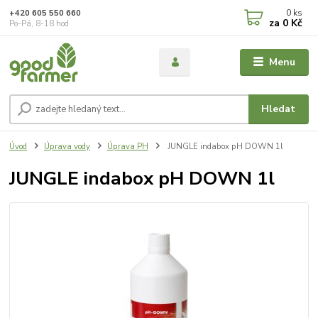
0
ks
+420 605 550 660
za
0 Kč
Po-Pá, 8-18 hod
Menu
Hledat
Úvod
Úprava vody
Úprava PH
JUNGLE indabox pH DOWN 1l
JUNGLE indabox pH DOWN 1l