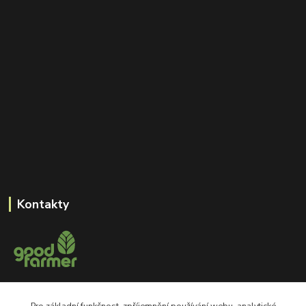
Kontakty
+420 605 550 660
Pro základní funkčnost, zpříjemnění používání webu, analytické