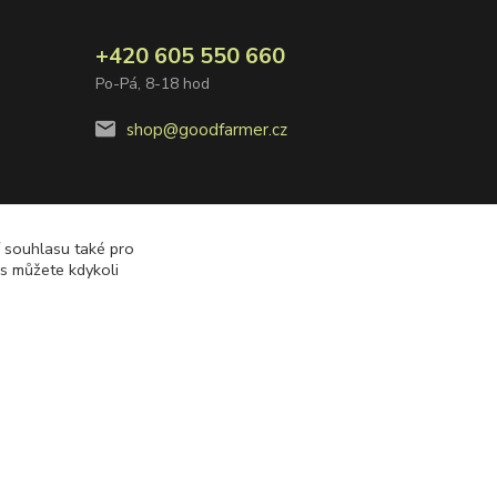
+420 605 550 660
Po-Pá, 8-18 hod
shop@goodfarmer.cz
í souhlasu také pro
es můžete kdykoli
Vytvořeno na
Eshop-rychle.cz