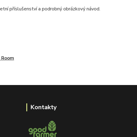
í příslušenství a podrobný obrázkový návod.
k Room
Kontakty