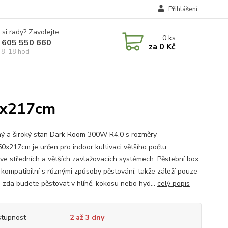
Přihlášení
 si rady? Zavolejte.
0
ks
 605 550 660
za
0 Kč
 8-18 hod
0x217cm
ý a široký stan Dark Room 300W R4.0 s rozměry
0x217cm je určen pro indoor kultivaci většího počtu
n ve středních a větších zavlažovacích systémech. Pěstební box
ě kompatibilní s různými způsoby pěstování, takže záleží pouze
, zda budete pěstovat v hlíně, kokosu nebo hyd...
celý popis
tupnost
2 až 3 dny