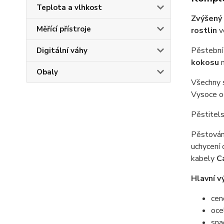
Teplota a vlhkost
Zvýšený
Měřící přístroje
rostlin
v
Pěstební
Digitální váhy
kokosu
Obaly
Všechny 
Vysoce od
Pěstitel
Pěstování
uchycení 
kabely
C
Hlavní v
cen
oce
sna