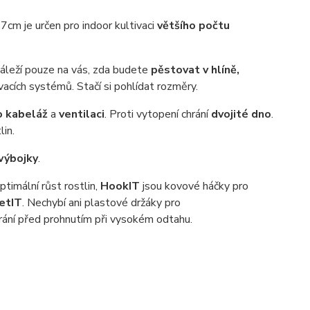
m je určen pro indoor kultivaci
většího počtu
áleží pouze na vás, zda budete
pěstovat v hlíně,
acích systémů. Stačí si pohlídat rozměry.
o kabeláž
a
ventilaci
. Proti vytopení chrání
dvojité dno
.
lin.
výbojky
.
ptimální růst rostlin,
HookIT
jsou kovové háčky pro
etIT
. Nechybí ani plastové držáky pro
hrání před prohnutím při vysokém odtahu.