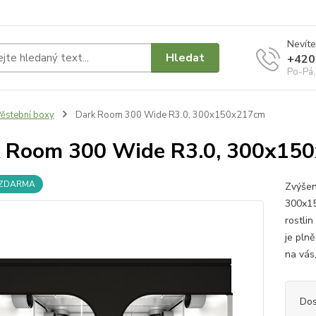
Nevíte
Hledat
+420
Po-Pá,
ěstební boxy
Dark Room 300 Wide R3.0, 300x150x217cm
 Room 300 Wide R3.0, 300x15
 ZDARMA
Zvýšen
300x15
rostli
je pln
na vás
Dos