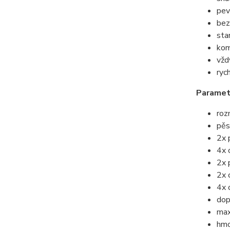
pev
bez
sta
kom
vžd
ryc
Paramet
ro
pěs
2x 
4x
2x 
2x 
4x 
dop
max
hmo