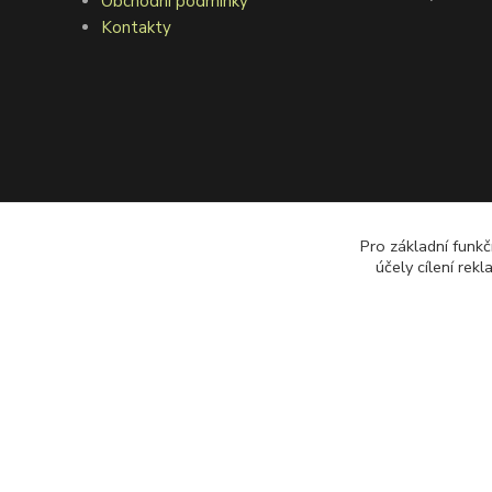
Obchodní podmínky
Kontakty
Pro základní funkč
účely cílení rek
©2008 goodfarmer.cz Všechna práva vyhrazena.