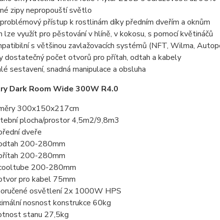
né zipy nepropouští světlo
problémový přístup k rostlinám díky předním dveřím a oknům
n lze využít pro pěstování v hlíně, v kokosu, s pomocí květináčů
patibilní s většinou zavlažovacích systémů (NFT, Wilma, Autop
y dostatečný počet otvorů pro přítah, odtah a kabely
hlé sestavení, snadná manipulace a obsluha
ry Dark Room Wide 300W R4.0
změry 300x150x217cm
tební plocha/prostor 4,5m2/9,8m3
přední dveře
 odtah 200-280mm
přítah 200-280mm
cooltube 200-280mm
otvor pro kabel 75mm
oručené osvětlení 2x 1000W HPS
imální nosnost konstrukce 60kg
tnost stanu 27,5kg