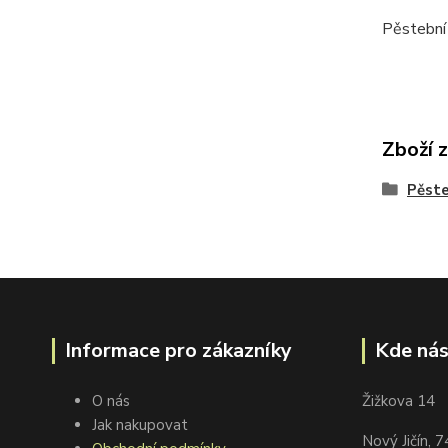
Pěstební
Zboží 
Pěste
Informace pro zákazníky
Kde nás
O nás
Žižkova 14
Jak nakupovat
Nový Jičín, 