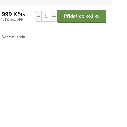
 999 Kč
/
ks
Přidat do košíku
049 Kč
bez DPH
Secret Jardin