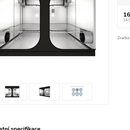
16
14 
Značka:
tní specifikace