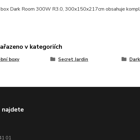
 box Dark Room 300W R3.0, 300x150x217cm obsahuje kompletn
zařazeno v kategoriích
bní boxy
Secret Jardin
Dar
 najdete
741 01