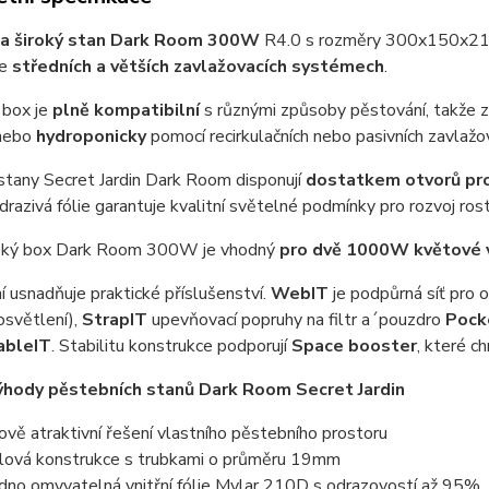
 a široký stan Dark Room 300W
R4.0 s rozměry 300x150x217c
e
středních a větších zavlažovacích
systémech
.
 box je
plně kompatibilní
s různými způsoby pěstování, takže z
nebo
hydroponicky
pomocí recirkulačních nebo pasivních zavlažov
stany Secret Jardin Dark Room disponují
dostatkem otvorů pr
razivá fólie garantuje kvalitní světelné podmínky pro rozvoj rost
ský box Dark Room 300W je vhodný
pro dvě 1000W květové 
 usnadňuje praktické příslušenství.
WebIT
je podpůrná síť pro o
osvětlení),
StrapIT
upevňovací popruhy na filtr a´pouzdro
Pock
ableIT
. Stabilitu konstrukce podporují
Space booster
, které c
ýhody pěstebních stanů Dark Room Secret Jardin
ově atraktivní řešení vlastního pěstebního prostoru
lová konstrukce s trubkami o průměru 19mm
dno omyvatelná vnitřní fólie Mylar 210D s odrazovostí až 95%