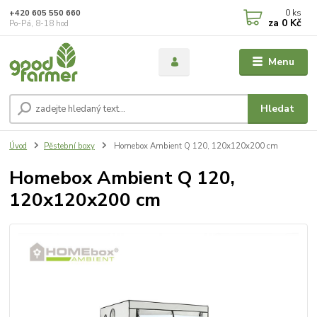
0
ks
+420 605 550 660
za
0 Kč
Po-Pá, 8-18 hod
Menu
Hledat
Úvod
Pěstební boxy
Homebox Ambient Q 120, 120x120x200 cm
Homebox Ambient Q 120,
120x120x200 cm