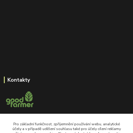
Kontakty
+420 605 550 660
Pro základní funkčnost, zpříjemnění používání webu, analytické
Po-Pá, 8-18 hod
účely a v případě udělení souhlasu také pro účely cílení reklamy