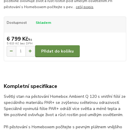
pozitivně ovlivňuje život a růst rostlin pod umělým osvětlením.Při
pěstování s Homeboxem počítejte s pev...
celý popis
Dostupnost
Skladem
6 799 Kč
/
ks
5 619 Kč
bez DPH
Přidat do košíku
Kompletní specifikace
Světlý stan na pěstování Homebox Ambient Q 120 s vnitřní fólií ze
speciálního materiálu PAR+ se zvýšenou světelnou odrazivostí.
Speciálně vyvinutá fólie PAR+ odráží více světla a méně tepla a
tím pozitivně ovlivňuje život a růst rostlin pod umělým osvětlením.
Při pěstování s Homeboxem počítejte s pevným plátnem vnějšího