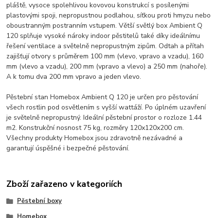
pláště, vysoce spolehlivou kovovou konstrukcí s posílenými
plastovými spoji, nepropustnou podlahou, síťkou proti hmyzu nebo
oboustranným postranním vstupem. Větší světlý box Ambient Q
120 splňuje vysoké nároky indoor pěstitelů také díky ideálnímu
řešení ventilace a světelně nepropustným zipům. Odtah a přítah
zajišťují otvory s průměrem 100 mm (vlevo, vpravo a vzadu), 160
mm (vlevo a vzadu), 200 mm (vpravo a vlevo) a 250 mm (nahoře).
A k tomu dva 200 mm vpravo a jeden vlevo.
Pěstební stan Homebox Ambient Q 120 je určen pro pěstování
všech rostlin pod osvětlením s vyšší wattáží. Po úplném uzavření
je světelně nepropustný. Ideální pěstební prostor o rozloze 1.44
m2. Konstrukční nosnost 75 kg, rozměry 120x120x200 cm.
Všechny produkty Homebox jsou zdravotně nezávadné a
garantují úspěšné i bezpečné pěstování.
Zboží zařazeno v kategoriích
Pěstební boxy
Homebox