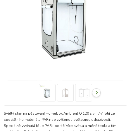
Světlý stan na pěstování Homebox Ambient Q 120 s vnitřní fólií ze
speciálního materiálu PAR+ se zvýšenou světelnou odrazivostí.
Speciálně vyvinutá fólie PAR+ odráží více světla a méně tepla a tím