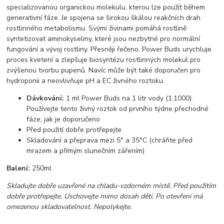
specializovanou organickou molekulu, kterou lze použít během
generativní fáze. Je spojena se širokou škálou reakčních drah
rostlinného metabolismu. Svými živinami pomáhá rostlině
syntetizovat aminokyseliny, které jsou nezbytné pro normální
fungování a vývoj rostliny. Přesněji řečeno, Power Buds urychluje
proces kvetení a zlepšuje biosyntézu rostlinných molekul pro
zvýšenou tvorbu pupenů. Navíc může být také doporučen pro
hydroponii a neovlivňuje pH a EC živného roztoku.
Dávkování:
1 ml Power Buds na 1 litr vody (1:1000).
Používejte tento živný roztok od prvního týdne přechodné
fáze, jak je doporučeno
Před použití dobře protřepejte
Skladování a přeprava mezi 5° a 35°C (chráňte před
mrazem a přímým slunečním zářením)
Balení:
250ml
Skladujte dobře uzavřené na chladu-vzdorném místě. Před použitím
dobře protřepejte. Uschovejte mimo dosah dětí. Po otevření má
omezenou skladovatelnost. Nepolykejte.