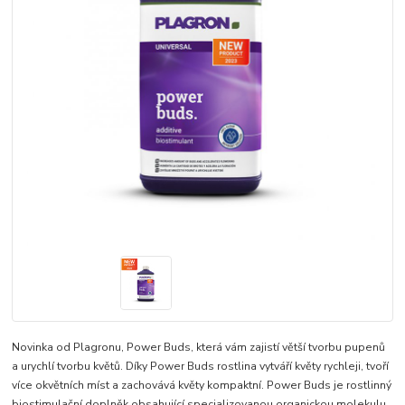
Novinka od Plagronu, Power Buds, která vám zajistí větší tvorbu pupenů
a urychlí tvorbu květů. Díky Power Buds rostlina vytváří květy rychleji, tvoří
více okvětních míst a zachovává květy kompaktní. Power Buds je rostlinný
biostimulační doplněk obsahující specializovanou organickou molekulu,