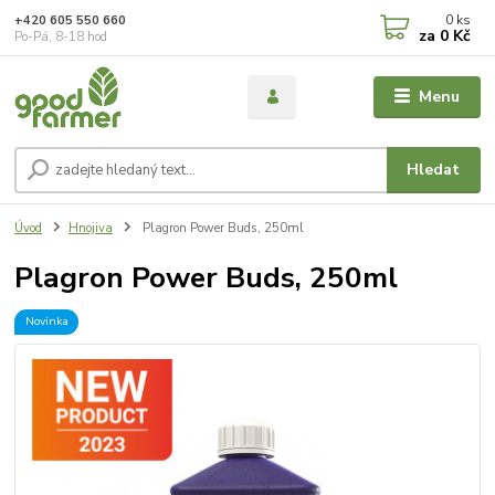
0
ks
+420 605 550 660
za
0 Kč
Po-Pá, 8-18 hod
Menu
Hledat
Úvod
Hnojiva
Plagron Power Buds, 250ml
Plagron Power Buds, 250ml
Novinka