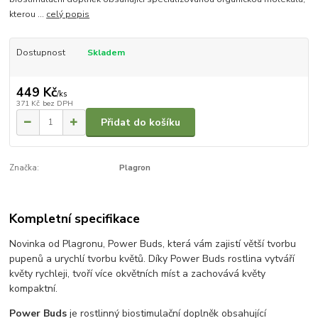
kterou ...
celý popis
Dostupnost
Skladem
449 Kč
/
ks
371 Kč
bez DPH
Přidat do košíku
Značka:
Plagron
Kompletní specifikace
Novinka od Plagronu, Power Buds, která vám zajistí větší tvorbu
pupenů a urychlí tvorbu květů. Díky Power Buds rostlina vytváří
květy rychleji, tvoří více okvětních míst a zachovává květy
kompaktní.
Power
Buds
je rostlinný biostimulační doplněk obsahující