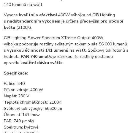
140 lumenů na watt.
Vysoce
kvalitní
a
efektivní
400W výbojka od GIB Lighting
s
nadstandardním výkonem
je určena především
pro období
květu
(2100K).
GIB Lighting Flower Spectrum XTreme Output 400W
výbojka podporuje rostliny světelným tokem o síle 56 000 lumenů
s
vysokou účinností 141 lumenů na watt
. Špičkový tok fotonů a
hodnota
PAR 740 umol/s
je zárukou, že rostliny dostanou
opravdu
kvalitní dávku světla
.
Specifikace:
Patice: E40
Příkon zdroje: 400 W
Napětí: 230 V
Teplota chromatičnosti: 2100K
Světelný tok výbojky: 56500 lm
Účinnost: 141 lm/w
PAR: 740 µmol/s
Spektrum: květové