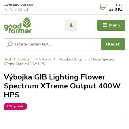
0
ks
+420 605 550 660
za
0 Kč
Po-Pá, 8-18 hod
Menu
Hledat
Úvod
Osvětlení
Výbojky
Výbojka GIB Lighting Flower Spectrum
XTreme Output 400W HPS
Výbojka GIB Lighting Flower
Spectrum XTreme Output 400W
HPS
TOP produkt