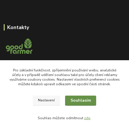
Kontakty
+420 605 550 660
Pro základní funkčnost, zpříjemnění používání webu, analytické
Po-Pá, 8-18 hod
účely a v případě udělení souhlasu také pro účely cílení reklamy
využíváme soubory cookies. Nastavení vlastních preferencí cookies
shop@goodfarmer.cz
můžete kdykoli upravit odkazem ve spodní části stránek.
Souhlasím
Nastavení
©2008 goodfarmer.cz Všechna práva vyhrazena.
Souhlas můžete odmítnout
zde
.
Vytvořeno na
Eshop-rychle.cz