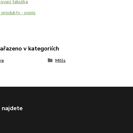
ovací tabulka
 produkty - popis
zařazeno v kategoriích
va
Mills
 najdete