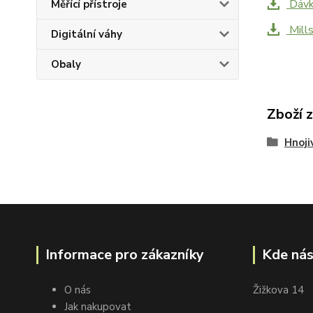
Dávk
Měřící přístroje
Mills
Digitální váhy
Obaly
Zboží 
Hnoji
Informace pro zákazníky
Kde nás
O nás
Žižkova 14
Jak nakupovat