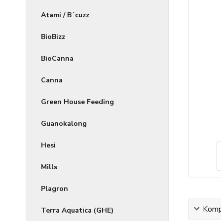
Atami / B´cuzz
BioBizz
BioCanna
Canna
Green House Feeding
Guanokalong
Hesi
Mills
Plagron
Kompl
Terra Aquatica (GHE)