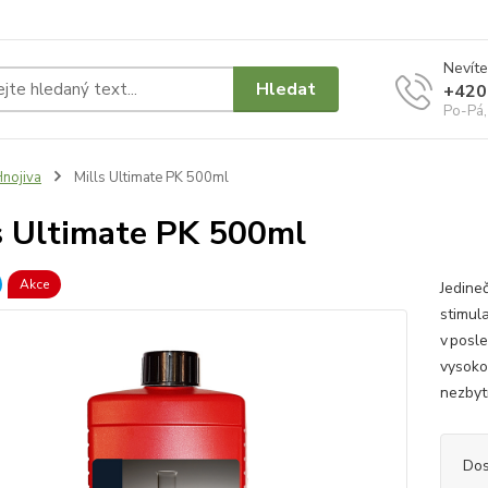
Nevíte
Hledat
+420
Po-Pá,
nojiva
Mills Ultimate PK 500ml
s Ultimate PK 500ml
Akce
Jedineč
stimul
v posl
vysoko
nezbyt
Dos