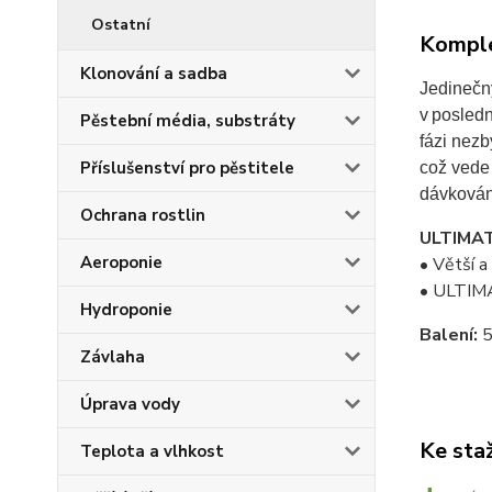
Ostatní
Komple
Klonování a sadba
Jedinečný
v posledn
Pěstební média, substráty
fázi nezb
Příslušenství pro pěstitele
což vede 
dávkován
Ochrana rostlin
ULTIMATE
Aeroponie
• Větší a
• ULTIMAT
Hydroponie
Balení:
Závlaha
Úprava vody
Ke sta
Teplota a vlhkost