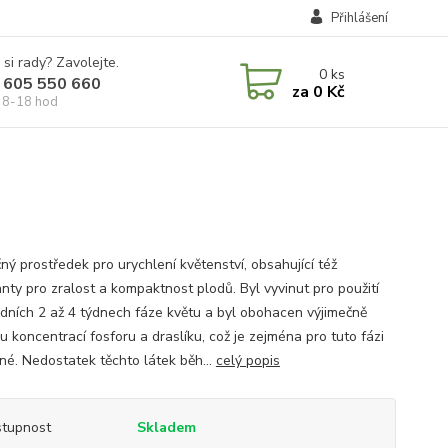
Přihlášení
 si rady? Zavolejte.
0
ks
 605 550 660
za
0 Kč
 8-18 hod
ný prostředek pro urychlení květenství, obsahující též
anty pro zralost a kompaktnost plodů. Byl vyvinut pro použití
edních 2 až 4 týdnech fáze květu a byl obohacen výjimečně
u koncentrací fosforu a draslíku, což je zejména pro tuto fázi
né. Nedostatek těchto látek běh...
celý popis
tupnost
Skladem