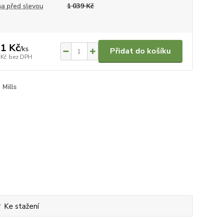
a před slevou
1 039 Kč
1 Kč
/
ks
Přidat do košíku
 Kč
bez DPH
Mills
Ke stažení