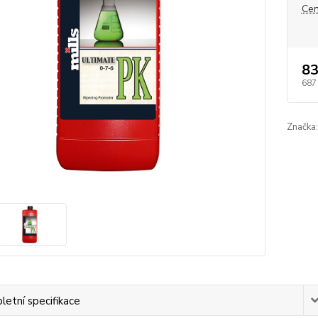
Cen
83
687
Značka:
etní specifikace