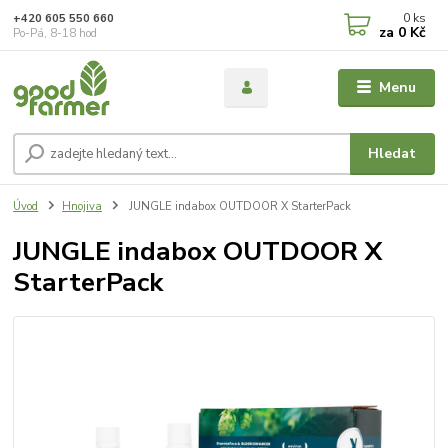
0
ks
+420 605 550 660
za
0 Kč
Po-Pá, 8-18 hod
Menu
Hledat
Úvod
Hnojiva
JUNGLE indabox OUTDOOR X StarterPack
JUNGLE indabox OUTDOOR X
StarterPack