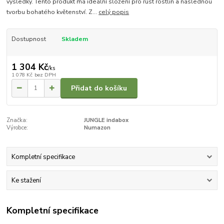
výsledky. Tento produkt má ideální složení pro růst rostlin a následnou
tvorbu bohatého květenství. Z...
celý popis
Dostupnost
Skladem
1 304 Kč
/
ks
1 078 Kč
bez DPH
Přidat do košíku
Značka:
JUNGLE indabox
Výrobce:
Numazon
Kompletní specifikace
Ke stažení
Kompletní specifikace