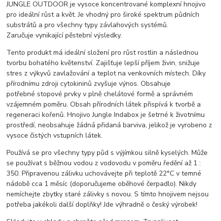
JUNGLE OUTDOOR je vysoce koncentrované komplexní hnojivo
pro ideální růst a květ. Je vhodný pro široké spektrum půdních
substrátů a pro všechny typy závlahových systémů.
Zaručuje vynikající pěstební výsledky.
Tento produkt má ideální složení pro růst rostlin a následnou
tvorbu bohatého květenství. Zajišťuje lepší příjem živin, snižuje
stres z výkyvů zavlažování a teplot na venkovních místech. Díky
přírodnímu zdroji cytokininů zvyšuje výnos. Obsahuje
potřebné stopové prvky v plně chelátové formě a správném
vzájemném poměru. Obsah přírodních látek přispívá k tvorbě a
regeneraci kořenů. Hnojivo Jungle Indabox je šetrné k životnímu
prostředí, neobsahuje žádná přidaná barviva, jelikož je vyrobeno z
vysoce čistých vstupních látek.
Používá se pro všechny typy půd s výjímkou silně kyselých. Může
se používat s běžnou vodou z vodovodu v poměru ředění až 1 :
350. Připravenou zálivku uchovávejte při teplotě 22°C v temné
nádobě cca 1 měsíc (doporučujeme oběhové čerpadlo). Nikdy
nemíchejte zbytky staré zálivky s novou. S tímto hnojivem nejsou
potřeba jakékoli další doplňky! Jde výhradně o český výrobek!