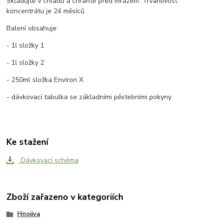
Skladujte v chladu a chraňte před mrazem. Trvanlivost
koncentrátu je 24 měsíců.
Balení obsahuje:
- 1l složky 1
- 1l složky 2
- 250ml složka Environ X
- dávkovací tabulka se základními pěstebními pokyny
Ke stažení
Dávkovací schéma
Zboží zařazeno v kategoriích
Hnojiva