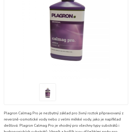
Plagron Calmag Pro je nezbytný základ pro živný roztok připravovaný z
reverzně-osmotické vody nebo z velmi měkké vody, jako je například
dešťová. Plagron Calmag Pro je vhodný pro všechny typy substrátů i
hydroponických substrátů. Vápník a hořčík jsou důležitými prvky pro