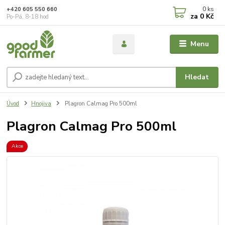
0
ks
+420 605 550 660
za
0 Kč
Po-Pá, 8-18 hod
Menu
Hledat
Úvod
Hnojiva
Plagron Calmag Pro 500ml
Plagron Calmag Pro 500ml
Akce