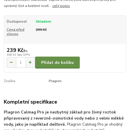
správný růst a kvetení rostl...
celý popis
Dostupnost
Skladem
Cena před
299 Kč
slevou
239 Kč
/
ks
198 Kč
bez DPH
Přidat do košíku
Značka:
Plagron
Kompletní specifikace
Plagron Calmag Pro je nezbytný základ pro živný roztok
připravovaný z reverzně-osmotické vody nebo z velmi měkké
vody, jako je například dešťová.
Plagron Calmag Pro je vhodný