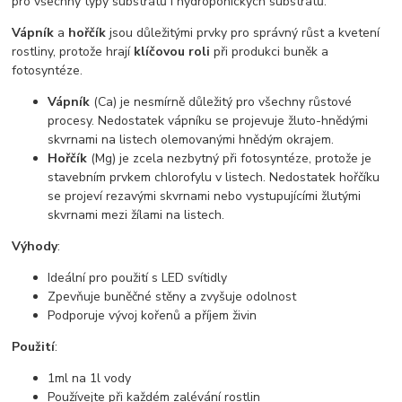
pro všechny typy substrátů i hydroponických substrátů.
Vápník
a
hořčík
jsou důležitými prvky pro správný růst a kvetení
rostliny, protože hrají
klíčovou roli
při produkci buněk a
fotosyntéze.
Vápník
(Ca) je nesmírně důležitý pro všechny růstové
procesy. Nedostatek vápníku se projevuje žluto-hnědými
skvrnami na listech olemovanými hnědým okrajem.
Hořčík
(Mg) je zcela nezbytný při fotosyntéze, protože je
stavebním prvkem chlorofylu v listech. Nedostatek hořčíku
se projeví rezavými skvrnami nebo vystupujícími žlutými
skvrnami mezi žílami na listech.
Výhody
:
Ideální pro použití s
LED
svítidly
Zpevňuje buněčné stěny a zvyšuje odolnost
Podporuje vývoj kořenů a příjem živin
Použití
:
1ml na 1l vody
Používejte při každém zalévání rostlin