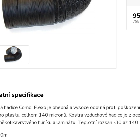
95
785
tní specifikace
 hadice Combi Flexo je ohebná a vysoce odolná proti poškození. V
o plastu, celkem 140 micronů. Kostra vzduchové hadice je z oce
několikavrstvého hliníku a laminátu. Teplotní rozsah -30 až 140
10m