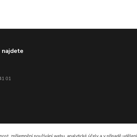
 najdete
741 01
nost, zpříjemnění používání webu, analytické účely a v případě udělen