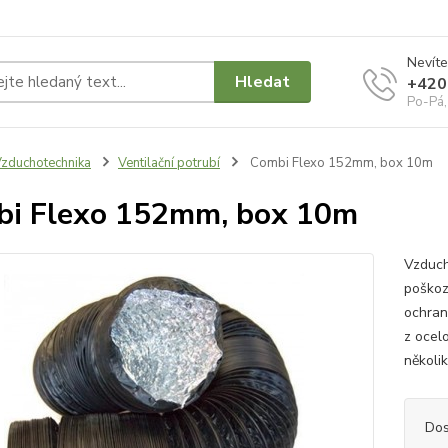
Nevíte
Hledat
+420
Po-Pá,
zduchotechnika
Ventilační potrubí
Combi Flexo 152mm, box 10m
i Flexo 152mm, box 10m
Vzduch
poškoze
ochran
z ocel
několik
Dos