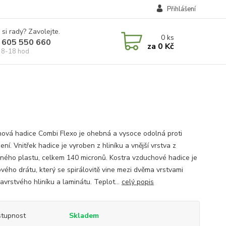
Přihlášení
 si rady? Zavolejte.
0
ks
 605 550 660
za
0 Kč
 8-18 hod
ová hadice Combi Flexo je ohebná a vysoce odolná proti
ní. Vnitřek hadice je vyroben z hliníku a vnější vrstva z
ného plastu, celkem 140 micronů. Kostra vzduchové hadice je
ového drátu, který se spirálovitě vine mezi dvěma vrstvami
avrstvého hliníku a laminátu. Teplot...
celý popis
tupnost
Skladem