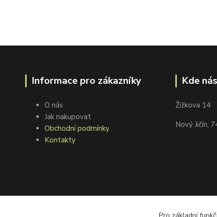
Informace pro zákazníky
Kde nás
O nás
Žižkova 14
Jak nakupovat
Nový Jičín, 
Obchodní podmínky
Kontakty
Pro základní funkč