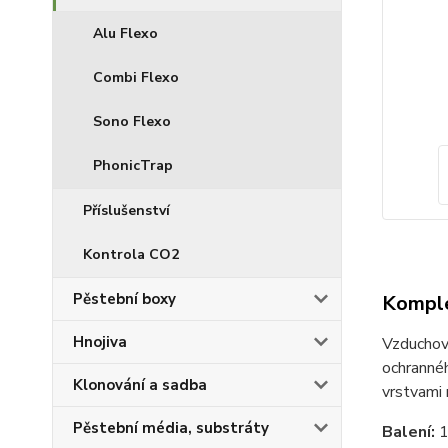
Alu Flexo
Combi Flexo
Sono Flexo
PhonicTrap
Příslušenství
Kontrola CO2
Pěstební boxy
Komple
Hnojiva
Vzduchová
ochrannéh
Klonování a sadba
vrstvami 
Pěstební média, substráty
Balení: