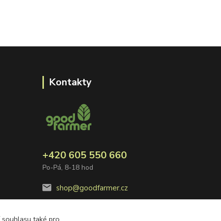
Kontakty
+420 605 550 660
Po-Pá, 8-18 hod
shop@goodfarmer.cz
í souhlasu také pro