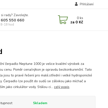
Přihlášení
 si rady? Zavolejte.
0
ks
 605 550 660
za
0 Kč
 8-18 hod
d
ační čerpadlo Neptune 1000 je velice kvalitní výrobek za
vou cenu. Poměr cena/výkon je opravdu bezkonkurenční. Tato
la jsou to pravé řešení pro malé,střední i velké hydroponické
y. Čerpadlo lze použít do sudů se zálivkou jako míchač a
ím jako cirkulátor vody. Stálou ci...
celý popis
tupnost
Skladem