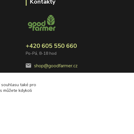
Kontakty
+420 605 550 660
Po-Pá, 8-18 hod
shop@goodfarmer.cz
í souhlasu také pro
es můžete kdykoli