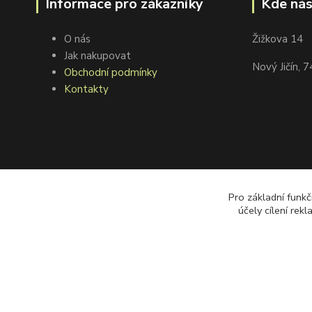
Informace pro zákazníky
Kde nás
O nás
Žižkova 14
Jak nakupovat
Nový Jičín, 
Obchodní podmínky
Kontakty
Pro základní funkč
účely cílení rek