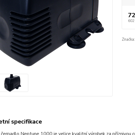
72
602
Značka:
tní specifikace
í čerpadlo Neptune 1000 je velice kvalitní výrobek za příznivou