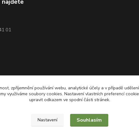
 najdete
741 01
nost, zpříjemnění používání webu, analytické účely a v případě udělen
lamy využíváme soubory cookies. Nastavení vlastních preferencí cooki
upravit odkazem ve spodní části stránek.
Souhlasím
Nastavení