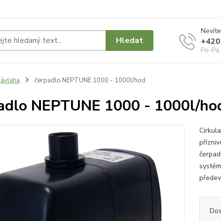
Nevíte
Hledat
+420
Po-Pá,
ávlaha
čerpadlo NEPTUNE 1000 - 1000l/hod
adlo NEPTUNE 1000 - 1000l/ho
Cirkul
přízni
čerpad
systém
předevš
Dos