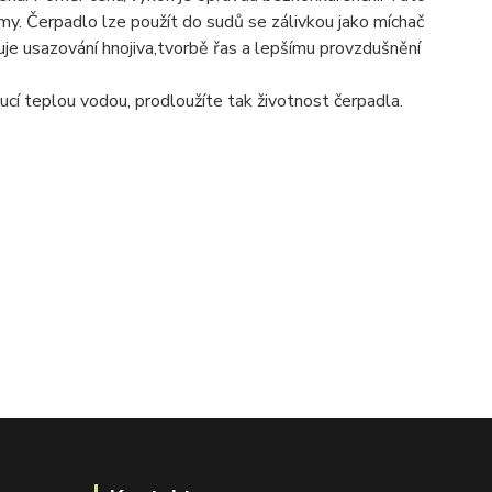
my. Čerpadlo lze použít do sudů se zálivkou jako míchač
ňuje usazování hnojiva,tvorbě řas a lepšímu provzdušnění
cí teplou vodou, prodloužíte tak životnost čerpadla.