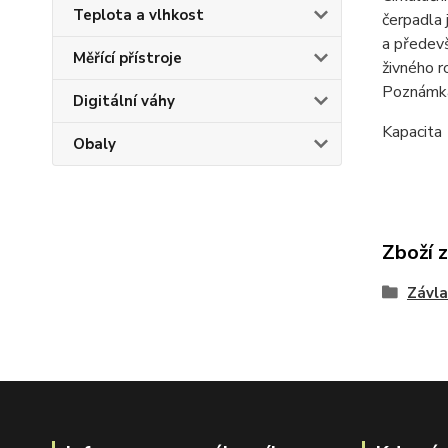
Teplota a vlhkost
čerpadla 
a předevš
Měřící přístroje
živného r
Poznámka:
Digitální váhy
Kapacita 
Obaly
Zboží 
Závl