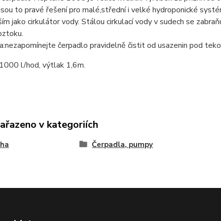
jsou to pravé řešení pro malé,střední i velké hydroponické systé
ím jako cirkulátor vody. Stálou cirkulací vody v sudech se zabra
oztoku.
nezapomínejte čerpadlo pravidelně čistit od usazenin pod tekou
1000 l/hod, výtlak 1,6m.
zařazeno v kategoriích
aha
Čerpadla, pumpy