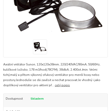
Axiální vntilátor Sunon, 120x120x38mm, 220/240VAC/90mA, 50/60Hz,
kuličkové ložisko, 178 m3/hod(78CFM), 38dbA, 2.400ot./min. Velmi
tichý,malý a přitom výkonný ofukový ventilátor pro menší boxy nebo
prostory.Jednoduše se dá zavěsit a nechat pracovat.Je vhodný i jako
doplňkový ventilátor pro aktivní př...
celý popis
Dostupnost
Skladem