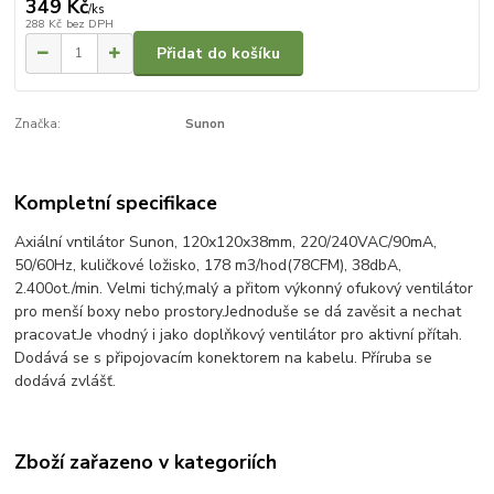
349 Kč
/
ks
288 Kč
bez DPH
Přidat do košíku
Značka:
Sunon
Kompletní specifikace
Axiální vntilátor Sunon, 120x120x38mm, 220/240VAC/90mA,
50/60Hz, kuličkové ložisko, 178 m3/hod(78CFM), 38dbA,
2.400ot./min.
Velmi tichý,malý a přitom výkonný ofukový ventilátor
pro menší boxy nebo prostory.Jednoduše se dá zavěsit a nechat
pracovat.Je vhodný i jako doplňkový ventilátor pro aktivní přítah.
Dodává se s připojovacím konektorem na kabelu. Příruba se
dodává zvlášť.
Zboží zařazeno v kategoriích