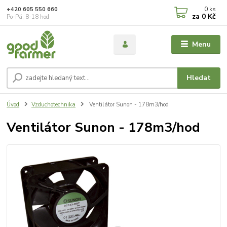
0
ks
+420 605 550 660
za
0 Kč
Po-Pá, 8-18 hod
Menu
Hledat
Úvod
Vzduchotechnika
Ventilátor Sunon - 178m3/hod
Ventilátor Sunon - 178m3/hod