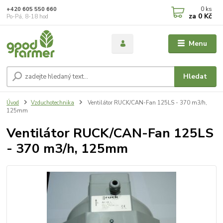
0
ks
+420 605 550 660
za
0 Kč
Po-Pá, 8-18 hod
Menu
Hledat
Úvod
Vzduchotechnika
Ventilátor RUCK/CAN-Fan 125LS - 370 m3/h,
125mm
Ventilátor RUCK/CAN-Fan 125LS
- 370 m3/h, 125mm