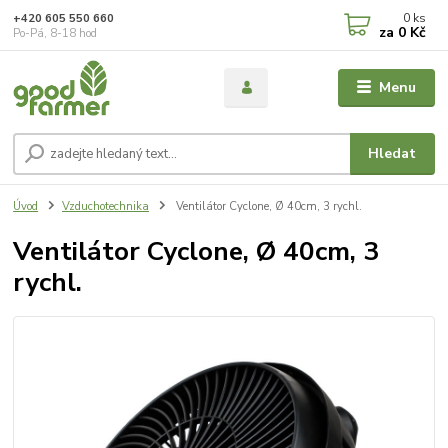
0
ks
+420 605 550 660
za
0 Kč
Po-Pá, 8-18 hod
Menu
Hledat
Úvod
Vzduchotechnika
Ventilátor Cyclone, Ø 40cm, 3 rychl.
Ventilátor Cyclone, Ø 40cm, 3
rychl.