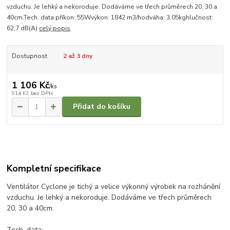
vzduchu. Je lehký a nekoroduje. Dodáváme ve třech průměrech 20, 30 a
40cm.Tech. data:příkon: 55Wvýkon: 1842 m3/hodváha: 3,05kghlučnost:
62,7 dB(A)
celý popis
Dostupnost
2 až 3 dny
1 106 Kč
/
ks
914 Kč
bez DPH
Přidat do košíku
Kompletní specifikace
Ventilátor Cyclone je tichý a velice výkonný výrobek na rozhánění
vzduchu. Je lehký a nekoroduje. Dodáváme ve třech průměrech
20, 30 a 40cm.
Tech. data: