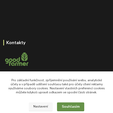
Kontakty
+420 605 550 660
Pro základní funkčnost, zpříjemnění používání webu, analytické
Po-Pá, 8-18 hod
účely a v případě udělení souhlasu také pro účely cílení reklamy
využíváme soubory cookies. Nastavení vlastních preferencí cookies
shop@goodfarmer.cz
můžete kdykoli upravit odkazem ve spodní části stránek.
Souhlasím
Nastavení