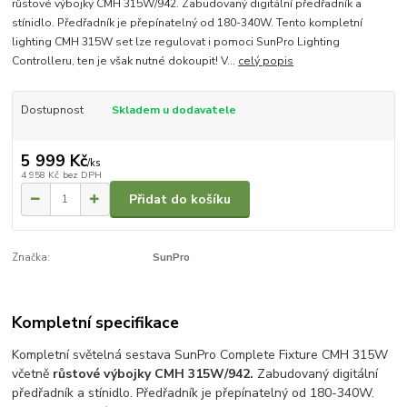
růstové výbojky CMH 315W/942. Zabudovaný digitální předřadník a
stínidlo. Předřadník je přepínatelný od 180-340W. Tento kompletní
lighting CMH 315W set lze regulovat i pomoci SunPro Lighting
Controlleru, ten je však nutné dokoupit! V...
celý popis
Dostupnost
Skladem u dodavatele
5 999 Kč
/
ks
4 958 Kč
bez DPH
Přidat do košíku
Značka:
SunPro
Kompletní specifikace
Kompletní světelná sestava SunPro Complete Fixture CMH 315W
včetně
růstové výbojky CMH 315W/942.
Zabudovaný digitální
předřadník a stínidlo. Předřadník je přepínatelný od 180-340W.