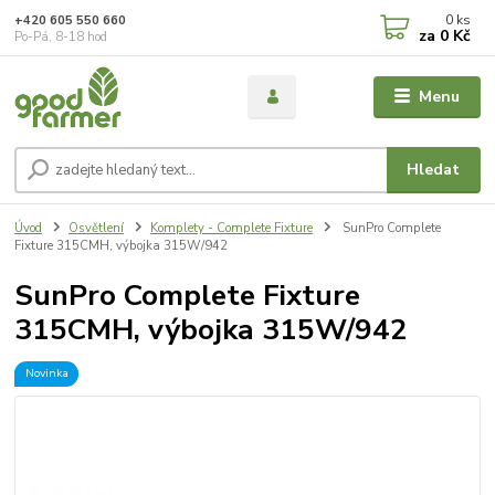
0
ks
+420 605 550 660
za
0 Kč
Po-Pá, 8-18 hod
Menu
Hledat
Úvod
Osvětlení
Komplety - Complete Fixture
SunPro Complete
Fixture 315CMH, výbojka 315W/942
SunPro Complete Fixture
315CMH, výbojka 315W/942
Novinka