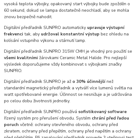
vysoká teplota výbojky, opakovaný start výbojky bude zpožděn o
60 sekund, dokud se lampa dostatečně neochladí, aby se mohla
znovu bezpečně nahodit.
Digitální předřadník SUNPRO automaticky
upravuje výstupní
frekvenci
tak, aby
udržoval konstantní výstup
bez ohledu na
kolísání vstupního výkonu a stárnutí lamp.
Digitální předřadník SUNPRO 315W CMH je vhodný pro použití se
všemi kvalitními
žárovkami Ceramic Metal Halide. Pro nejlepší
výsledek doporučujeme vždy kombinovat s výbojkami značky
SUNPRO.
Digitální předřadník SUNPRO je až
o 30% účinnější
než
standardní magnetický předřadník a vytváří více lumenů světla na
watt spotřebované energie. Účinnost se nesnižuje a je udržována
po celou dobu životnosti jednotky.
Digitální předřadník SUNPRO používá
sofistikovaný software
řízený systém pro přerušení obvodu. Systém
chrání před řadou
poruch
včetně: ochrany otevřeného obvodu, ochrany před
zkratem, ochrany před přepětím, ochrany před napětím a ochrany
před přehřátím. Při zapalování předřadník provede 3 vteřinový test