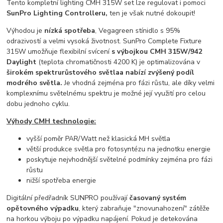
Tento kompletní lighting CMH 315W set lze regulovat i pomoci
SunPro Lighting Controlleru,
ten je však nutné dokoupit!
Výhodou je
nízká spotřeba
, Vegagreen stínidlo s 95%
odrazivostí a velmi vysoká životnost. SunPro Complete Fixture
315W umožňuje flexibilní svícení
s výbojkou CMH 315W/942
Daylight
(teplota chromatičnosti 4200 K) je optimalizována v
širokém spektru
růstového světla
a nabízí zvýšený podíl
modrého světla.
Je vhodná zejména pro fázi růstu, ale díky velmi
komplexnímu světelnému spektru je možné její využití pro celou
dobu jednoho cyklu.
V
ýhody CMH technologie:
vyšší poměr PAR/Watt než klasická MH světla
větší produkce světla pro fotosyntézu na jednotku energie
poskytuje nejvhodnější světelné podmínky zejména pro fázi
růstu
nižší spotřeba energie
Digitální předřadník SUNPRO používají
časovaný systém
opětovného výpadku
, který zabraňuje "znovunahození" zátěže
na horkou výboju po výpadku napájení. Pokud je detekována