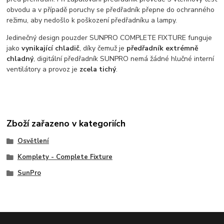
obvodu a v případě poruchy se předřadník přepne do ochranného
režimu, aby nedošlo k poškození předřadníku a lampy.
Jedinečný design pouzder SUNPRO COMPLETE FIXTURE funguje
jako
vynikající chladič
, díky čemuž je
předřadník extrémně
chladný
, digitální předřadník SUNPRO nemá žádné hlučné interní
ventilátory a provoz je
zcela tichý
.
Zboží zařazeno v kategoriích
Osvětlení
Komplety - Complete Fixture
SunPro