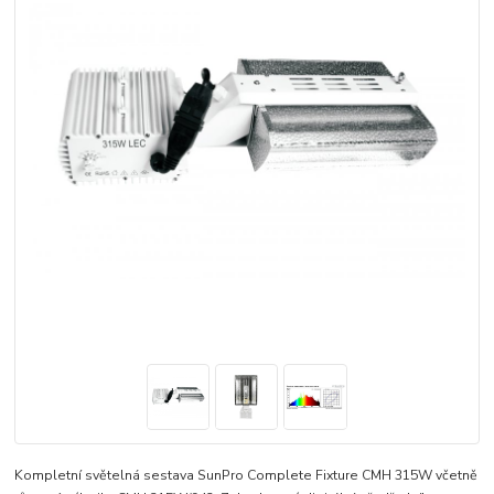
Kompletní světelná sestava SunPro Complete Fixture CMH 315W včetně