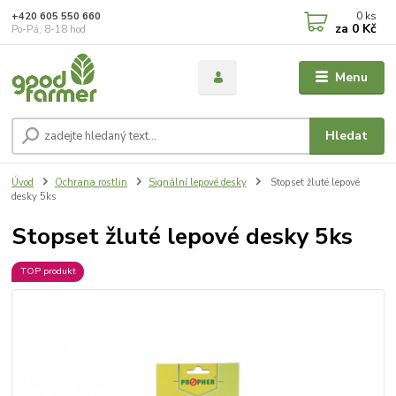
0
ks
+420 605 550 660
za
0 Kč
Po-Pá, 8-18 hod
Menu
Hledat
Úvod
Ochrana rostlin
Signální lepové desky
Stopset žluté lepové
desky 5ks
Stopset žluté lepové desky 5ks
TOP produkt