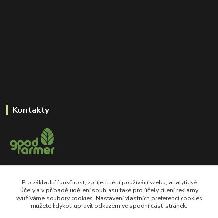
Kontakty
+420 605 550 660
Pro základní funkčnost, zpříjemnění používání webu, analytické
Po-Pá, 8-18 hod
účely a v případě udělení souhlasu také pro účely cílení reklamy
využíváme soubory cookies. Nastavení vlastních preferencí cookies
shop@goodfarmer.cz
můžete kdykoli upravit odkazem ve spodní části stránek.