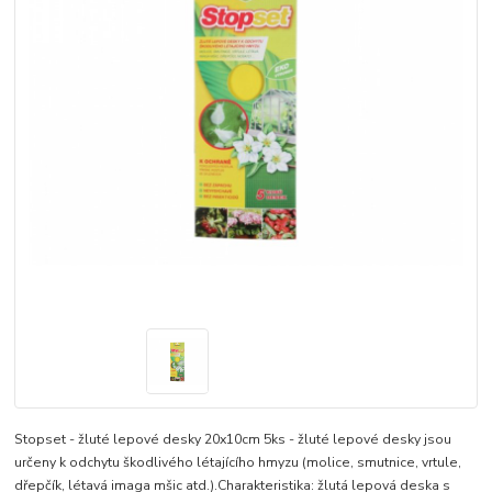
Stopset - žluté lepové desky 20x10cm 5ks - žluté lepové desky jsou
určeny k odchytu škodlivého létajícího hmyzu (molice, smutnice, vrtule,
dřepčík, létavá imaga mšic atd.).Charakteristika: žlutá lepová deska s