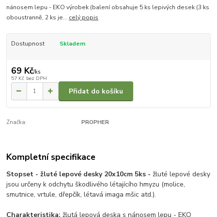
nánosem lepu - EKO výrobek (balení obsahuje 5 ks lepivých desek (3 ks
oboustranně, 2 ks je...
celý popis
Dostupnost
Skladem
69 Kč
/
ks
57 Kč
bez DPH
Přidat do košíku
Značka:
PROPHER
Kompletní specifikace
Stopset - žluté lepové desky 20x10cm 5ks -
žluté lepové desky
jsou určeny k odchytu škodlivého létajícího hmyzu (molice,
smutnice, vrtule, dřepčík, létavá imaga mšic atd.).
Charakteristika:
žlutá lepová deska s nánosem lepu - EKO