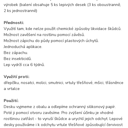
výrobek (balení obsahuje 5 ks lepivých desek (3 ks oboustranně,
2 ks jednostranně)
Přednosti:
Využití tam, kde nelze použít chemické způsoby likvidace škůdců.
Možnost zavěšení na rostlinu pomocí závěsů.
Možnost zápichu do půdy pomocí plastových úchytů.
Jednoduchá aplikace.
Bez zápachu.
Bez insekticidů.
Lep vydrží cca 6 týdnů.
Využití proti:
dřepčíku, nosatci, molici, smutnici, vrtuly třešňové, mšici, třásněnce
a vrtalce
Použití:
Desku vyjmeme z obalu a odlepíme ochranný silikonový papír.
Poté ji pomocí otvoru zavěsíme. Pro zvýšení účinku je vhodné
rostlinou zatřást - to vyruší škůdce a urychlí jejich odchyt. Lepové
desky používáme i k odchytu vrtule třešňové způsobující červivost