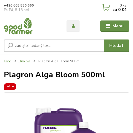
0
ks
+420 605 550 660
za
0 Kč
Po-Pá, 8-18 hod
Menu
Hledat
Úvod
Hnojiva
Plagron Alga Bloom 500ml
Plagron Alga Bloom 500ml
Akce