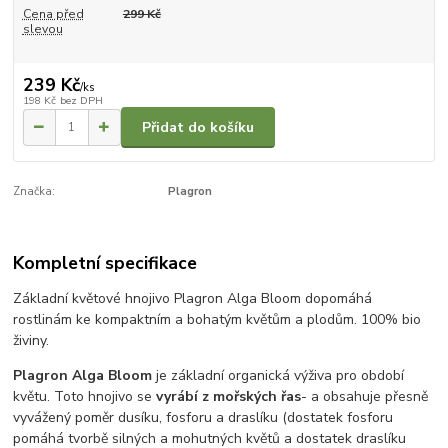
Cena před
299 Kč
slevou
239 Kč
/
ks
198 Kč
bez DPH
Přidat do košíku
Značka:
Plagron
Kompletní specifikace
Základní květové hnojivo Plagron Alga Bloom dopomáhá
rostlinám ke kompaktním a bohatým květům a plodům. 100% bio
živiny.
Plagron Alga Bloom
je základní organická výživa pro období
květu. Toto hnojivo se
vyrábí z mořských řas
- a obsahuje přesně
vyvážený poměr dusíku, fosforu a draslíku (dostatek fosforu
pomáhá tvorbě silných a mohutných květů a dostatek draslíku