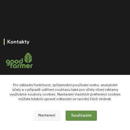
Kontakty
+420 605 550 660
Pro základní funkčnost, zpříjemnění používání webu, analytické
Po-Pá, 8-18 hod
účely a v případě udělení souhlasu také pro účely cílení reklamy
využíváme soubory cookies. Nastavení vlastních preferencí cookies
shop@goodfarmer.cz
můžete kdykoli upravit odkazem ve spodní části stránek.
Souhlasím
Nastavení