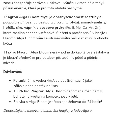
zase zabezpečuje správnou látkovou výměnu v rostlině a tedy i
přísun energie, která je pro toto období nezbytná.
Plagron Alga Bloom
zvyšuje
obranyschopnost rostliny
a
podporuje přirozenou cestou tvorbu chlorofylu),
aminokyseliny,
hořčík, síru, vápník a stopové prvky
(Fe, B, Mo, Cu, Mn, Zn),
které rostlina snadno vstřebává. Složení a poměr prvků v hnojivu
Plagron Alga Bloom vám zajistí maximální péči o rostlinu v období
květu.
Hnojivo Plagron Alga Bloom není vhodné do kapilárové závlahy a
je ideální především pro outdoor pěstování v půdě a půdních
mixech.
Dávkování:
Po smíchání s vodou 4ml/l se používá hlavně jako
zálivka nebo postřik na listy.
100% bio Plagron Alga Bloom
napomáhá rostlinám k
bohatému kvetení a kompaktnosti květů.
Zálivku s Alga Bloom je třeba spotřebovat do 24 hodin!
Doporučujeme mixovat s ostatními hnojivy z řady Alga a