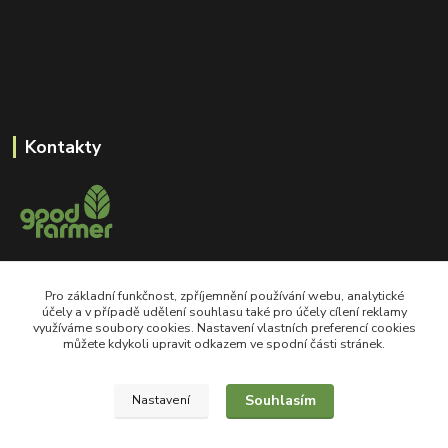
Kontakty
+420 605 550 660
Pro základní funkčnost, zpříjemnění používání webu, analytické
Po-Pá, 8-18 hod
účely a v případě udělení souhlasu také pro účely cílení reklamy
využíváme soubory cookies. Nastavení vlastních preferencí cookies
shop@goodfarmer.cz
můžete kdykoli upravit odkazem ve spodní části stránek.
Souhlasím
Nastavení