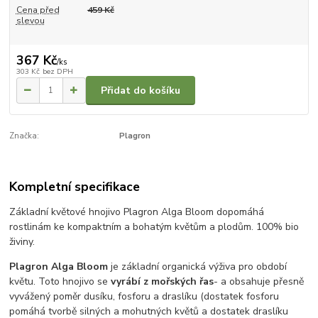
Cena před
459 Kč
slevou
367 Kč
/
ks
303 Kč
bez DPH
Přidat do košíku
Značka:
Plagron
Kompletní specifikace
Základní květové hnojivo Plagron Alga Bloom dopomáhá
rostlinám ke kompaktním a bohatým květům a plodům. 100% bio
živiny.
Plagron Alga Bloom
je základní organická výživa pro období
květu. Toto hnojivo se
vyrábí z mořských řas
- a obsahuje přesně
vyvážený poměr dusíku, fosforu a draslíku (dostatek fosforu
pomáhá tvorbě silných a mohutných květů a dostatek draslíku