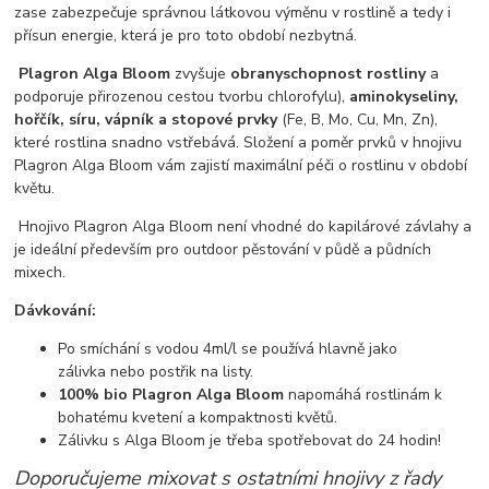
zase zabezpečuje správnou látkovou výměnu v rostlině a tedy i
přísun energie, která je pro toto období nezbytná.
Plagron Alga Bloom
zvyšuje
obranyschopnost rostliny
a
podporuje přirozenou cestou tvorbu chlorofylu),
aminokyseliny,
hořčík, síru, vápník a stopové prvky
(Fe, B, Mo, Cu, Mn, Zn),
které rostlina snadno vstřebává. Složení a poměr prvků v hnojivu
Plagron Alga Bloom vám zajistí maximální péči o rostlinu v období
květu.
Hnojivo Plagron Alga Bloom není vhodné do kapilárové závlahy a
je ideální především pro outdoor pěstování v půdě a půdních
mixech.
Dávkování:
Po smíchání s vodou 4ml/l se používá hlavně jako
zálivka nebo postřik na listy.
100% bio Plagron Alga Bloom
napomáhá rostlinám k
bohatému kvetení a kompaktnosti květů.
Zálivku s Alga Bloom je třeba spotřebovat do 24 hodin!
Doporučujeme mixovat s ostatními hnojivy z řady