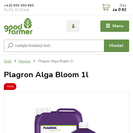
0
ks
+420 605 550 660
za
0 Kč
Po-Pá, 8-18 hod
Menu
Hledat
Úvod
Hnojiva
Plagron Alga Bloom 1l
Plagron Alga Bloom 1l
Akce