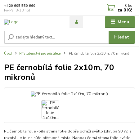
0
ks
+420 605 550 660
za
0 Kč
Po-Pá, 8-18 hod
Menu
Hledat
Úvod
Příslušenství pro pěstitele
PE černobílá folie 2x10m, 70 mikronů
PE černobílá folie 2x10m, 70
mikronů
PE černobílá folie -bílá strana folie dobře odráží světlo (zhruba 90 %) a
rozptyluje jej na hůře přístupná místa. Naopak černá strana folie světlo