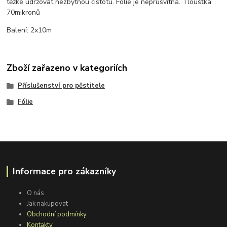
těžké udržovat nezbytnou čistotu. Folie je neprůsvitná. Tloušťka
70mikronů
Balení: 2x10m
Zboží zařazeno v kategoriích
Příslušenství pro pěstitele
Fólie
Informace pro zákazníky
O nás
Jak nakupovat
Obchodní podmínky
Kontakty