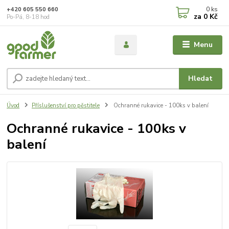
0
ks
+420 605 550 660
za
0 Kč
Po-Pá, 8-18 hod
Menu
Hledat
Úvod
Příslušenství pro pěstitele
Ochranné rukavice - 100ks v balení
Ochranné rukavice - 100ks v
balení