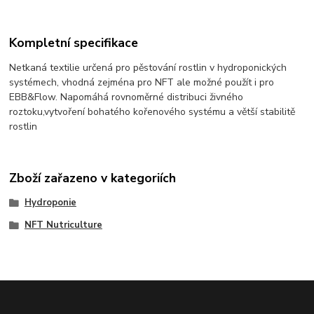
Kompletní specifikace
Netkaná textilie určená pro pěstování rostlin v hydroponických
systémech, vhodná zejména pro NFT ale možné použít i pro
EBB&Flow. Napomáhá rovnoměrné distribuci živného
roztoku,vytvoření bohatého kořenového systému a větší stabilitě
rostlin
Zboží zařazeno v kategoriích
Hydroponie
NFT Nutriculture