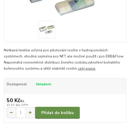
Netkaná textilie určená pro pěstování rostlin v hydroponických
systémech, vhodná zejména pro NFT ale možné použít i pro EBB&Flow.
Napomáhá rovnoměrné distribuci živného roztoku,vytvoření bohatého
kořenového systému a větší stabilitě rostlin
celý popis
Dostupnost
Skladem
50 Kč
/
ks
41 Kč
bez DPH
Přidat do košíku