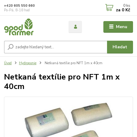
0
ks
+420 605 550 660
za
0 Kč
Po-Pá, 8-18 hod
Menu
Hledat
Úvod
Hydroponie
Netkaná textílie pro NFT 1m x 40cm
Netkaná textílie pro NFT 1m x
40cm