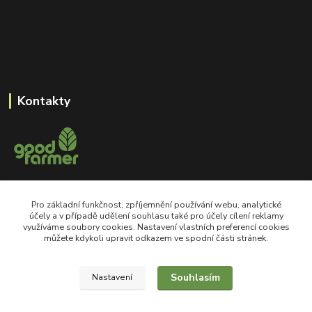
Kontakty
+420 605 550 660
Pro základní funkčnost, zpříjemnění používání webu, analytické
Po-Pá, 8-18 hod
účely a v případě udělení souhlasu také pro účely cílení reklamy
využíváme soubory cookies. Nastavení vlastních preferencí cookies
shop@goodfarmer.cz
můžete kdykoli upravit odkazem ve spodní části stránek.
Souhlasím
Nastavení