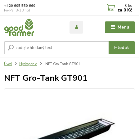
0
ks
+420 605 550 660
za
0 Kč
Po-Pá, 8-18 hod
Menu
Hledat
Úvod
Hydroponie
NFT Gro-Tank GT901
NFT Gro-Tank GT901