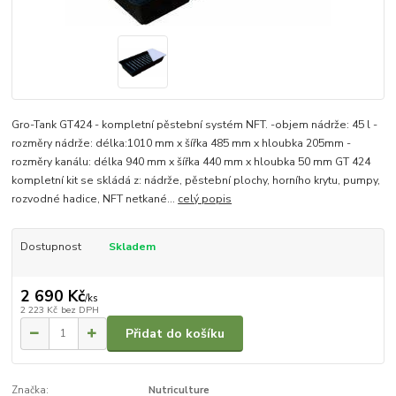
Gro-Tank GT424 - kompletní pěstební systém NFT. -objem nádrže: 45 l -
rozměry nádrže: délka:1010 mm x šířka 485 mm x hloubka 205mm -
rozměry kanálu: délka 940 mm x šířka 440 mm x hloubka 50 mm GT 424
kompletní kit se skládá z: nádrže, pěstební plochy, horního krytu, pumpy,
rozvodné hadice, NFT netkané...
celý popis
Dostupnost
Skladem
2 690 Kč
/
ks
2 223 Kč
bez DPH
Přidat do košíku
Značka:
Nutriculture