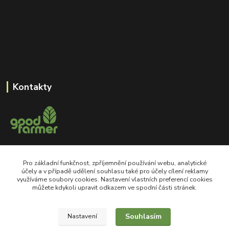
Kontakty
+420 605 550 660
Pro základní funkčnost, zpříjemnění používání webu, analytické
Po-Pá, 8-18 hod
účely a v případě udělení souhlasu také pro účely cílení reklamy
využíváme soubory cookies. Nastavení vlastních preferencí cookies
shop@goodfarmer.cz
můžete kdykoli upravit odkazem ve spodní části stránek.
Souhlasím
Nastavení