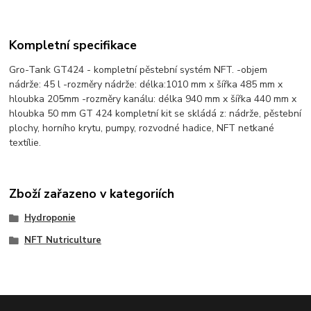
Kompletní specifikace
Gro-Tank GT424 - kompletní pěstební systém NFT. -objem
nádrže: 45 l -rozměry nádrže: délka:1010 mm x šířka 485 mm x
hloubka 205mm -rozměry kanálu: délka 940 mm x šířka 440 mm x
hloubka 50 mm GT 424 kompletní kit se skládá z: nádrže, pěstební
plochy, horního krytu, pumpy, rozvodné hadice, NFT netkané
textílie.
Zboží zařazeno v kategoriích
Hydroponie
NFT Nutriculture