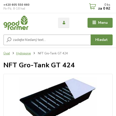
0
ks
+420 605 550 660
za
0 Kč
Po-Pá, 8-18 hod
Menu
Hledat
Úvod
Hydroponie
NFT Gro-Tank GT 424
NFT Gro-Tank GT 424