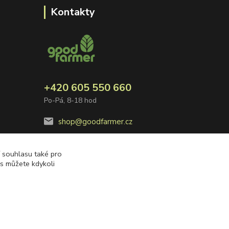
Kontakty
+420 605 550 660
Po-Pá, 8-18 hod
shop@goodfarmer.cz
í souhlasu také pro
es můžete kdykoli