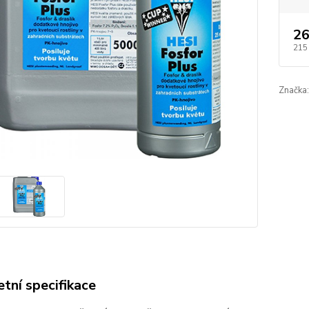
26
215
Značka:
tní specifikace