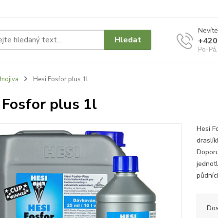
Nevíte
Hledat
+420
Po-Pá,
nojiva
Hesi Fosfor plus 1l
 Fosfor plus 1l
Hesi F
draslík
Doporu
jednot
půdních
Dos