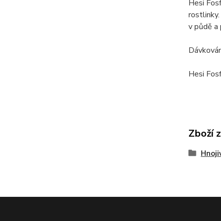
Hesi Fosf
rostlinky
v půdě a 
Dávkování
Hesi Fosf
Zboží 
Hnoji