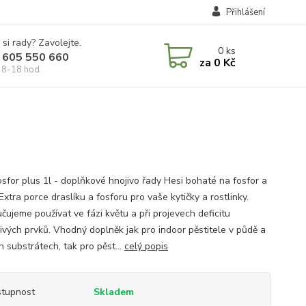
Přihlášení
 si rady? Zavolejte.
0
ks
 605 550 660
za
0 Kč
 8-18 hod
osfor plus 1l - doplňkové hnojivo řady Hesi bohaté na fosfor a
Extra porce draslíku a fosforu pro vaše kytičky a rostlinky.
čujeme používat ve fázi květu a při projevech deficitu
livých prvků. Vhodný doplněk jak pro indoor pěstitele v půdě a
 substrátech, tak pro pěst...
celý popis
tupnost
Skladem