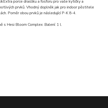
íkExtra porce draslíku a fosforu pro vaše kytičky a
dnotlivých prvků. Vhodný doplněk jak pro indoor pěstitele
kách. Poměr obou prvků je následující P-K 8-4.
ně s Hesi Bloom Complex .Balení: 1 l.