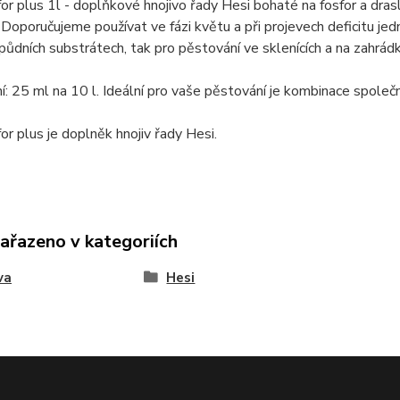
or plus 1l - doplňkové hnojivo řady Hesi bohaté na fosfor a drasl
. Doporučujeme používat ve fázi květu a při projevech deficitu je
půdních substrátech, tak pro pěstování ve sklenících a na zahrád
: 25 ml na 10 l. Ideální pro vaše pěstování je kombinace společ
or plus je doplněk hnojiv řady Hesi.
zařazeno v kategoriích
va
Hesi