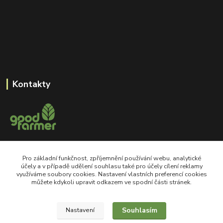
Kontakty
+420 605 550 660
Pro základní funkčnost, zpříjemnění používání webu, analytické
Po-Pá, 8-18 hod
účely a v případě udělení souhlasu také pro účely cílení reklamy
využíváme soubory cookies. Nastavení vlastních preferencí cookies
shop@goodfarmer.cz
můžete kdykoli upravit odkazem ve spodní části stránek.
Souhlasím
Nastavení