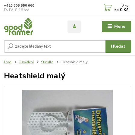
0
ks
+420 605 550 660
za
0 Kč
Po-Pá, 8-18 hod
Menu
Hledat
Úvod
Osvětlení
Stínidla
Heatshield malý
Heatshield malý