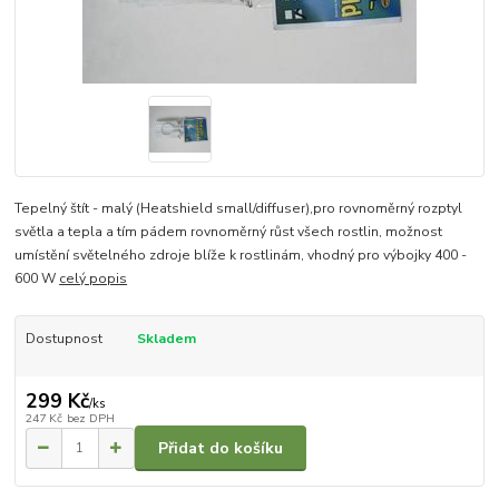
Tepelný štít - malý (Heatshield small/diffuser),pro rovnoměrný rozptyl
světla a tepla a tím pádem rovnoměrný růst všech rostlin, možnost
umístění světelného zdroje blíže k rostlinám, vhodný pro výbojky 400 -
600 W
celý popis
Dostupnost
Skladem
299 Kč
/
ks
247 Kč
bez DPH
Přidat do košíku