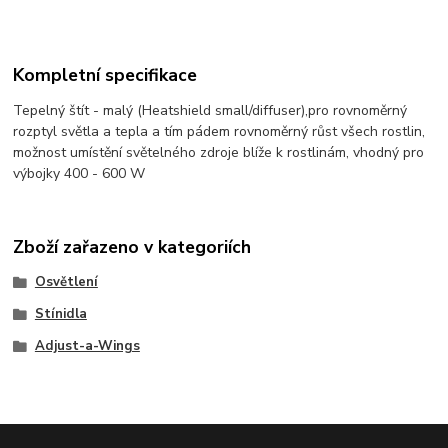
Kompletní specifikace
Tepelný štít - malý (Heatshield small/diffuser),pro rovnoměrný
rozptyl světla a tepla a tím pádem rovnoměrný růst všech rostlin,
možnost umístění světelného zdroje blíže k rostlinám, vhodný pro
výbojky 400 - 600 W
Zboží zařazeno v kategoriích
Osvětlení
Stínidla
Adjust-a-Wings