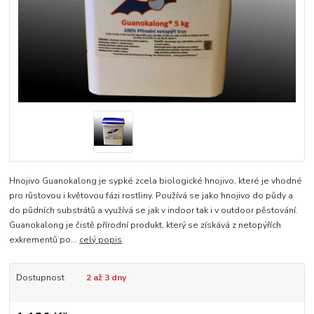
Hnojivo Guanokalong je sypké zcela biologické hnojivo, které je vhodné
pro růstovou i květovou fázi rostliny. Používá se jako hnojivo do půdy a
do půdních substrátů a využívá se jak v indoor tak i v outdoor pěstování.
Guanokalong je čistě přírodní produkt, který se získává z netopýřích
exkrementů po...
celý popis
Dostupnost
2 až 3 dny