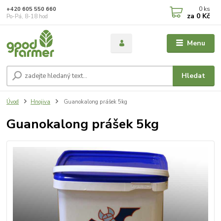
0
ks
+420 605 550 660
za
0 Kč
Po-Pá, 8-18 hod
Menu
Hledat
Úvod
Hnojiva
Guanokalong prášek 5kg
Guanokalong prášek 5kg