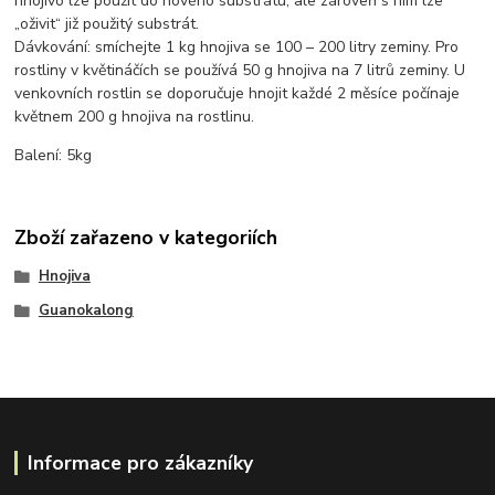
hnojivo lze použít do nového substrátu, ale zároveň s ním lze
„oživit“ již použitý substrát.
Dávkování: smíchejte 1 kg hnojiva se 100 – 200 litry zeminy. Pro
rostliny v květináčích se používá 50 g hnojiva na 7 litrů zeminy. U
venkovních rostlin se doporučuje hnojit každé 2 měsíce počínaje
květnem 200 g hnojiva na rostlinu.
Balení: 5kg
Zboží zařazeno v kategoriích
Hnojiva
Guanokalong
Informace pro zákazníky