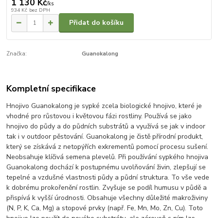
1 130 Kč
/
ks
934 Kč
bez DPH
Přidat do košíku
Značka:
Guanokalong
Kompletní specifikace
Hnojivo Guanokalong je sypké zcela biologické hnojivo, které je
vhodné pro růstovou i květovou fázi rostliny. Používá se jako
hnojivo do půdy a do půdních substrátů a využívá se jak v indoor
tak i v outdoor pěstování. Guanokalong je čistě přírodní produkt,
který se získává z netopýřích exkrementů pomocí procesu sušení.
Neobsahuje klíčivá semena plevelů. Při používání sypkého hnojiva
Guanokalong dochází k postupnému uvolňování živin, zlepšují se
tepelné a vzdušné vlastnosti půdy a půdní struktura. To vše vede
k dobrému prokořenění rostlin. Zvyšuje se podíl humusu v půdě a
přispívá k vyšší úrodnosti. Obsahuje všechny důležité makroživiny
(N, P, K, Ca, Mg) a stopové prvky (např. Fe, Mn, Mo, Zn, Cu). Toto