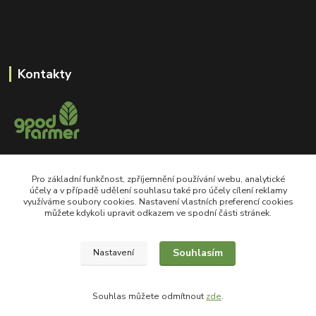
Kontakty
+420 605 550 660
Pro základní funkčnost, zpříjemnění používání webu, analytické
Po-Pá, 8-18 hod
účely a v případě udělení souhlasu také pro účely cílení reklamy
využíváme soubory cookies. Nastavení vlastních preferencí cookies
shop@goodfarmer.cz
můžete kdykoli upravit odkazem ve spodní části stránek.
Souhlasím
Nastavení
©2008 goodfarmer.cz Všechna práva vyhrazena.
Souhlas můžete odmítnout
zde
.
Vytvořeno na
Eshop-rychle.cz