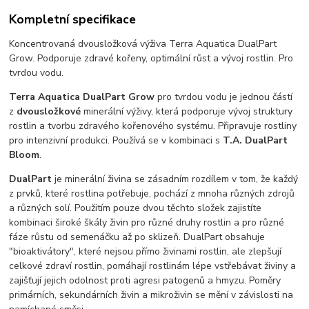
Kompletní specifikace
Koncentrovaná dvousložková výživa Terra Aquatica DualPart
Grow. Podporuje zdravé kořeny, optimální růst a vývoj rostlin. Pro
tvrdou vodu.
Terra Aquatica DualPart Grow
pro tvrdou vodu je jednou částí
z
dvousložkové
minerální výživy, která podporuje vývoj struktury
rostlin a tvorbu zdravého kořenového systému. Připravuje rostliny
pro intenzivní produkci. Používá se v kombinaci s
T.A. DualPart
Bloom
.
DualPart
je minerální živina se zásadním rozdílem v tom, že každý
z prvků, které rostlina potřebuje, pochází z mnoha různých zdrojů
a různých solí. Použitím pouze dvou těchto složek zajistíte
kombinaci široké škály živin pro různé druhy rostlin a pro různé
fáze růstu od semenáčku až po sklizeň. DualPart obsahuje
"bioaktivátory", které nejsou přímo živinami rostlin, ale zlepšují
celkové zdraví rostlin, pomáhají rostlinám lépe vstřebávat živiny a
zajišťují jejich odolnost proti agresi patogenů a hmyzu. Poměry
primárních, sekundárních živin a mikroživin se mění v závislosti na