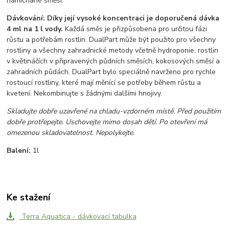
namíchané směsi.
Dávkování:
Díky její vysoké koncentraci je doporučená dávka
4 ml na 1 l vody.
Každá směs je přizpůsobena pro určitou fázi
růstu a potřebám rostlin. DualPart může být použito pro všechny
rostliny a všechny zahradnické metody včetně hydroponie, rostlin
v květináčích v připravených půdních směsích, kokosových směsí a
zahradních půdách. DualPart bylo speciálně navrženo pro rychle
rostoucí rostliny, které mají měnící se potřeby během růstu a
kvetení. Nekombinujte s žádnými dalšími hnojivy.
Skladujte dobře uzavřené na chladu-vzdorném místě. Před použitím
dobře protřepejte. Uschovejte mimo dosah dětí. Po otevření má
omezenou skladovatelnost. Nepolykejte.
Balení:
1l
Ke stažení
Terra Aquatica - dávkovací tabulka