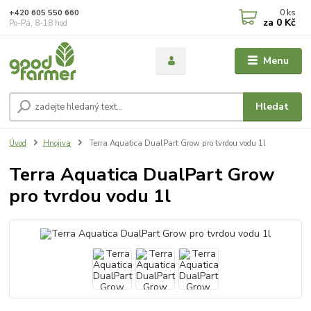
0
ks
+420 605 550 660
za
0 Kč
Po-Pá, 8-18 hod
Menu
Hledat
Úvod
Hnojiva
Terra Aquatica DualPart Grow pro tvrdou vodu 1l
Terra Aquatica DualPart Grow
pro tvrdou vodu 1l