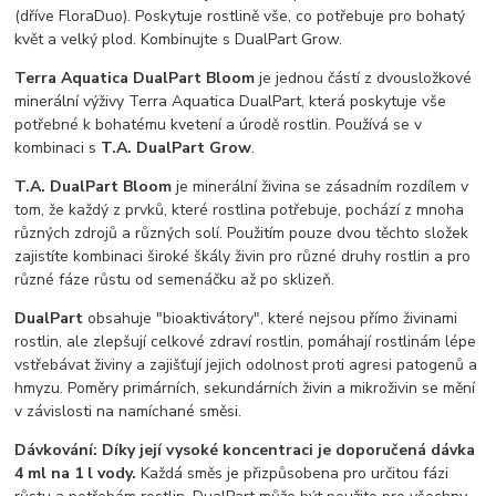
(dříve FloraDuo). Poskytuje rostlině vše, co potřebuje pro bohatý
květ a velký plod. Kombinujte s DualPart Grow.
Terra Aquatica DualPart Bloom
je jednou částí z dvousložkové
minerální výživy Terra Aquatica DualPart, která poskytuje vše
potřebné k bohatému kvetení a úrodě rostlin. Používá se v
kombinaci s
T.A. DualPart Grow
.
T.A. DualPart Bloom
je minerální živina se zásadním rozdílem v
tom, že každý z prvků, které rostlina potřebuje, pochází z mnoha
různých zdrojů a různých solí. Použitím pouze dvou těchto složek
zajistíte kombinaci široké škály živin pro různé druhy rostlin a pro
různé fáze růstu od semenáčku až po sklizeň.
DualPart
obsahuje "bioaktivátory", které nejsou přímo živinami
rostlin, ale zlepšují celkové zdraví rostlin, pomáhají rostlinám lépe
vstřebávat živiny a zajišťují jejich odolnost proti agresi patogenů a
hmyzu. Poměry primárních, sekundárních živin a mikroživin se mění
v závislosti na namíchané směsi.
Dávkování: Díky její vysoké koncentraci je doporučená dávka
4 ml na 1 l vody.
Každá směs je přizpůsobena pro určitou fázi