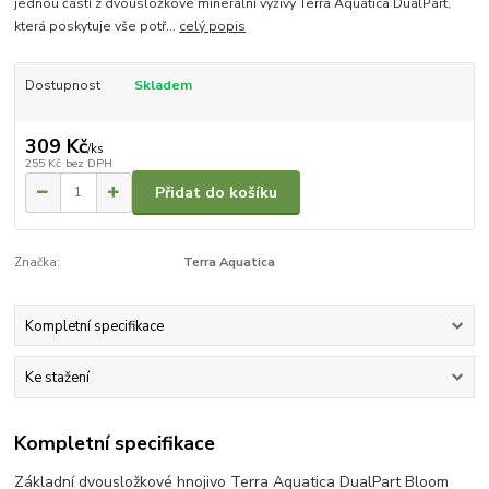
jednou částí z dvousložkové minerální výživy Terra Aquatica DualPart,
která poskytuje vše potř...
celý popis
Dostupnost
Skladem
309 Kč
/
ks
255 Kč
bez DPH
Přidat do košíku
Značka:
Terra Aquatica
Kompletní specifikace
Ke stažení
Kompletní specifikace
Základní dvousložkové hnojivo Terra Aquatica DualPart Bloom