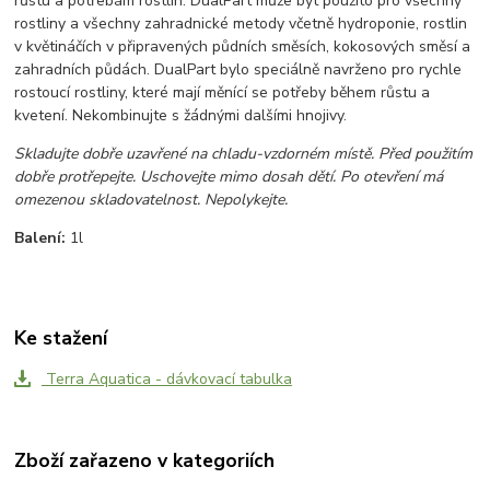
růstu a potřebám rostlin. DualPart může být použito pro všechny
rostliny a všechny zahradnické metody včetně hydroponie, rostlin
v květináčích v připravených půdních směsích, kokosových směsí a
zahradních půdách. DualPart bylo speciálně navrženo pro rychle
rostoucí rostliny, které mají měnící se potřeby během růstu a
kvetení. Nekombinujte s žádnými dalšími hnojivy.
Skladujte dobře uzavřené na chladu-vzdorném místě. Před použitím
dobře protřepejte. Uschovejte mimo dosah dětí. Po otevření má
omezenou skladovatelnost. Nepolykejte.
Balení:
1l
Ke stažení
Terra Aquatica - dávkovací tabulka
Zboží zařazeno v kategoriích