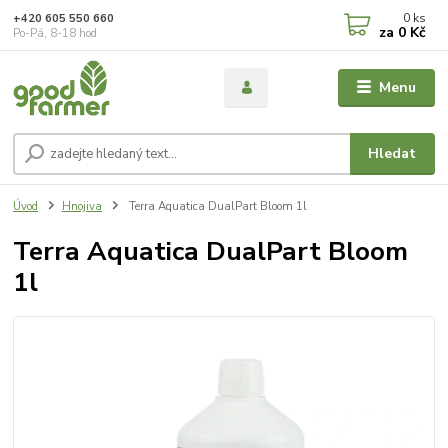
0
ks
+420 605 550 660
za
0 Kč
Po-Pá, 8-18 hod
Menu
Hledat
Úvod
Hnojiva
Terra Aquatica DualPart Bloom 1l
Terra Aquatica DualPart Bloom
1l