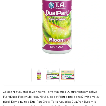
Základní dvousložkové hnojivo Terra Aquatica DualPart Bloom (dříve
FloraDuo). Poskytuje rostlině vše, co potřebuje pro bohatý květ a velký
plod. Kombinujte s DualPart Grow. Terra Aquatica DualPart Bloom je