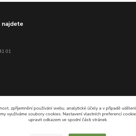
 najdete
741 01
nost, zpříjemnění používání webu, analytické účely a v případě udělen
lamy využíváme soubory cookies. Nastavení vlastních preferencí cooki
upravit odkazem ve spodní části stránek.