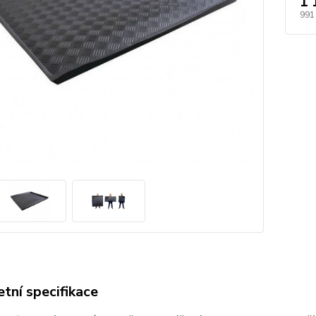
1 
991
tní specifikace