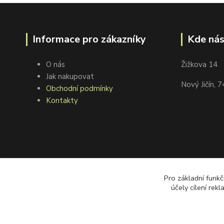
Informace pro zákazníky
Kde nás
O nás
Žižkova 14
Jak nakupovat
Nový Jičín, 
Obchodní podmínky
Kontakty
Pro základní funkč
účely cílení rek