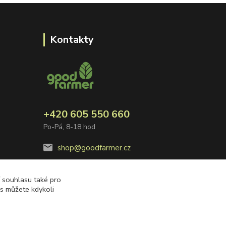
Kontakty
+420 605 550 660
Po-Pá, 8-18 hod
shop@goodfarmer.cz
í souhlasu také pro
es můžete kdykoli