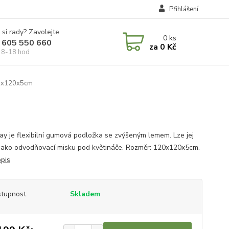
Přihlášení
 si rady? Zavolejte.
0
ks
 605 550 660
za
0 Kč
 8-18 hod
20x120x5cm
tray je flexibilní gumová podložka se zvýšeným lemem. Lze jej
 jako odvodňovací misku pod květináče. Rozměr: 120x120x5cm.
opis
tupnost
Skladem