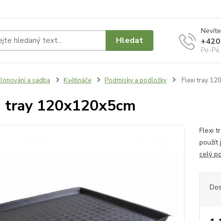
Nevíte
Hledat
+420
Po-Pá,
lonování a sadba
Květináče
Podmisky a podložky
Flexi tray 1
i tray 120x120x5cm
Flexi 
použít
celý p
Dos