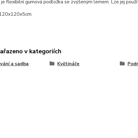
y je flexibilní gumová podložka se zvýšeným lemem. Lze jej použ
 120x120x5cm.
zařazeno v kategoriích
vání a sadba
Květináče
Podm