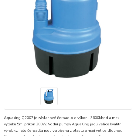
Aquaking Q2007 je závlahové čerpadlo o výkonu 3600l/hod a max.
výtlaku 5m, příkon 200W. Vodní pumpy AquaKing jsou velice kvalitní
výrobky. Tato čerpadla jsou vyrobená z plastu a mají velice dlouhou