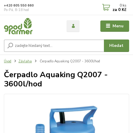
0
ks
+420 605 550 660
za
0 Kč
Po-Pá, 8-18 hod
Menu
Hledat
Úvod
Závlaha
Čerpadlo Aquaking Q2007 - 3600l/hod
Čerpadlo Aquaking Q2007 -
3600l/hod