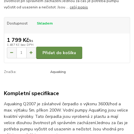
životnost při správném zacházení.Jednou za čas je potřeba pumpu
vyčistit od usazenin a nečistot. Jsou ...
celý popis
Dostupnost
Skladem
1 799 Kč
/
ks
1 487 Kč
bez DPH
Přidat do košíku
Značka:
Aquaking
Kompletní specifikace
Aquaking Q2007 je závlahové čerpadlo o výkonu 3600l/hod a
max. výtlaku 5m, příkon 200W.
Vodní pumpy AquaKing jsou velice
kvalitní výrobky. Tato čerpadla jsou vyrobená z plastu a mají
velice dlouhou životnost při správném zacházení.Jednou za čas je
potřeba pumpu vyčistit od usazenin a nečistot. Jsou vhodná pro