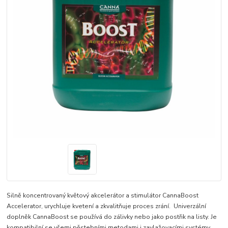
Silně koncentrovaný květový akcelerátor a stimulátor CannaBoost
Accelerator, urychluje kvetení a zkvalitňuje proces zrání. Univerzální
doplněk CannaBoost se používá do zálivky nebo jako postřik na listy. Je
kompatibilní se všemi pěstebními metodami i zavlažovacími systémy.