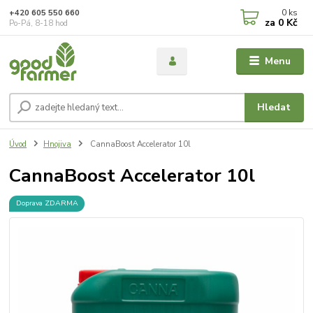
0
ks
+420 605 550 660
za
0 Kč
Po-Pá, 8-18 hod
Menu
Hledat
Úvod
Hnojiva
CannaBoost Accelerator 10l
CannaBoost Accelerator 10l
Doprava ZDARMA