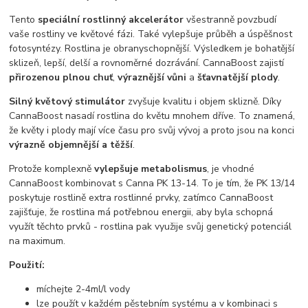
Tento
speciální rostlinný akcelerátor
všestranně povzbudí
vaše rostliny ve květové fázi. Také vylepšuje průběh a úspěšnost
fotosyntézy. Rostlina je obranyschopnější. Výsledkem je bohatější
sklizeň, lepší, delší a rovnoměrné dozrávání. CannaBoost zajistí
přirozenou plnou chuť
,
výraznější vůni
a
šťavnatější plody
.
Silný květový stimulátor
zvyšuje kvalitu i objem sklizně. Díky
CannaBoost nasadí rostlina do květu mnohem dříve. To znamená,
že květy i plody mají více času pro svůj vývoj a proto jsou na konci
výrazně objemnější a těžší
.
Protože komplexně
vylepšuje metabolismus
, je vhodné
CannaBoost kombinovat s Canna PK 13-14. To je tím, že PK 13/14
poskytuje rostlině extra rostlinné prvky, zatímco CannaBoost
zajišťuje, že rostlina má potřebnou energii, aby byla schopná
využít těchto prvků - rostlina pak využije svůj genetický potenciál
na maximum.
Použití:
míchejte 2-4ml/l vody
lze použít v každém pěstebním systému a v kombinaci s