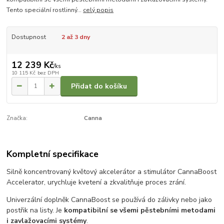
Tento speciální rostlinný...
celý popis
Dostupnost
2 až 3 dny
12 239 Kč
/
ks
10 115 Kč
bez DPH
Přidat do košíku
Značka:
Canna
Kompletní specifikace
Silně koncentrovaný květový akcelerátor a stimulátor CannaBoost
Accelerator, urychluje kvetení a zkvalitňuje proces zrání.
Univerzální doplněk CannaBoost se používá do zálivky nebo jako
postřik na listy. Je
kompatibilní se všemi pěstebními metodami
i zavlažovacími systémy
.