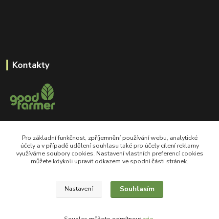
Kontakty
+420 605 550 660
Pro základní funkčnost, zpříjemnění používání webu, analytické
Po-Pá, 8-18 hod
účely a v případě udělení souhlasu také pro účely cílení reklamy
využíváme soubory cookies. Nastavení vlastních preferencí cookies
shop@goodfarmer.cz
můžete kdykoli upravit odkazem ve spodní části stránek.
Souhlasím
Nastavení
©2008 goodfarmer.cz Všechna práva vyhrazena.