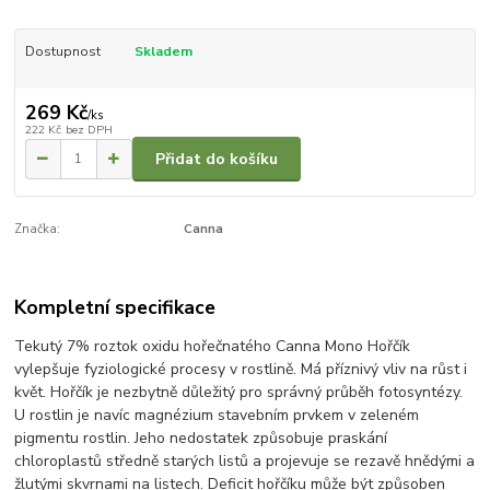
Dostupnost
Skladem
269 Kč
/
ks
222 Kč
bez DPH
Přidat do košíku
Značka:
Canna
Kompletní specifikace
Tekutý 7% roztok oxidu hořečnatého Canna Mono Hořčík
vylepšuje fyziologické procesy v rostlině. Má příznivý vliv na růst i
květ. Hořčík je nezbytně důležitý pro správný průběh fotosyntézy.
U rostlin je navíc magnézium stavebním prvkem v zeleném
pigmentu rostlin. Jeho nedostatek způsobuje praskání
chloroplastů středně starých listů a projevuje se rezavě hnědými a
žlutými skvrnami na listech. Deficit hořčíku může být způsoben