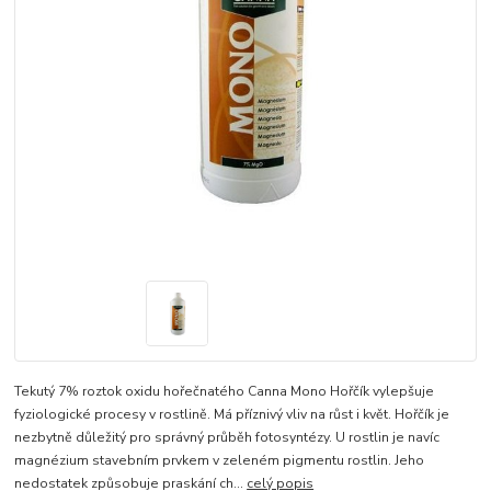
Tekutý 7% roztok oxidu hořečnatého Canna Mono Hořčík vylepšuje
fyziologické procesy v rostlině. Má příznivý vliv na růst i květ. Hořčík je
nezbytně důležitý pro správný průběh fotosyntézy. U rostlin je navíc
magnézium stavebním prvkem v zeleném pigmentu rostlin. Jeho
nedostatek způsobuje praskání ch...
celý popis