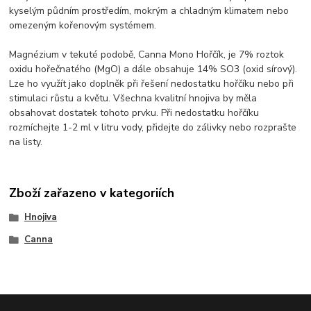
kyselým půdním prostředím, mokrým a chladným klimatem nebo
omezeným kořenovým systémem.
Magnézium v tekuté podobě, Canna Mono Hořčík, je 7% roztok
oxidu hořečnatého (MgO) a dále obsahuje 14% SO3 (oxid sírový).
Lze ho využít jako doplněk při řešení nedostatku hořčíku nebo při
stimulaci růstu a květu. Všechna kvalitní hnojiva by měla
obsahovat dostatek tohoto prvku. Při nedostatku hořčíku
rozmíchejte 1-2 ml v litru vody, přidejte do zálivky nebo rozprašte
na listy.
Zboží zařazeno v kategoriích
Hnojiva
Canna