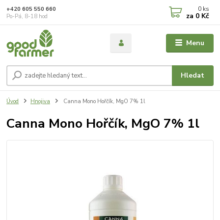
0
ks
+420 605 550 660
za
0 Kč
Po-Pá, 8-18 hod
Menu
Hledat
Úvod
Hnojiva
Canna Mono Hořčík, MgO 7% 1l
Canna Mono Hořčík, MgO 7% 1l