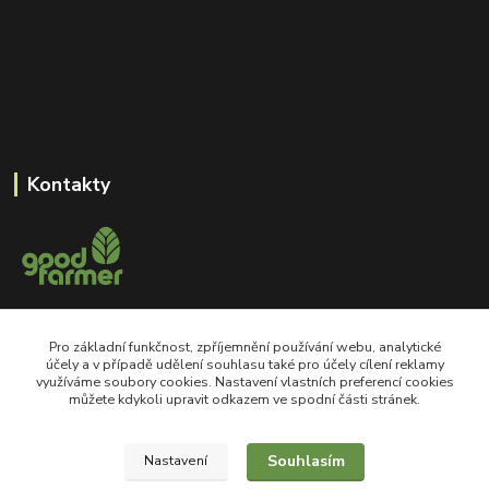
Kontakty
+420 605 550 660
Pro základní funkčnost, zpříjemnění používání webu, analytické
Po-Pá, 8-18 hod
účely a v případě udělení souhlasu také pro účely cílení reklamy
využíváme soubory cookies. Nastavení vlastních preferencí cookies
shop@goodfarmer.cz
můžete kdykoli upravit odkazem ve spodní části stránek.
Souhlasím
Nastavení