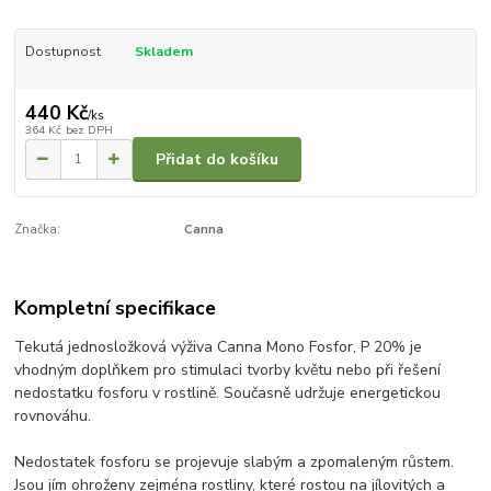
Dostupnost
Skladem
440 Kč
/
ks
364 Kč
bez DPH
Přidat do košíku
Značka:
Canna
Kompletní specifikace
Tekutá jednosložková výživa Canna Mono Fosfor, P 20% je
vhodným doplňkem pro stimulaci tvorby květu nebo při řešení
nedostatku fosforu v rostlině. Současně udržuje energetickou
rovnováhu.
Nedostatek fosforu se projevuje slabým a zpomaleným růstem.
Jsou jím ohroženy zejména rostliny, které rostou na jílovitých a