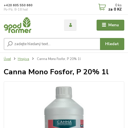
0
ks
+420 605 550 660
za
0 Kč
Po-Pá, 8-18 hod
Menu
Hledat
Úvod
Hnojiva
Canna Mono Fosfor, P 20% 1l
Canna Mono Fosfor, P 20% 1l