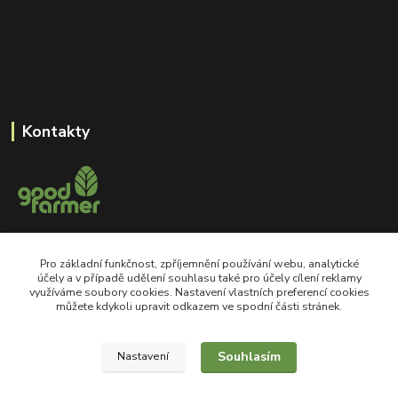
Kontakty
+420 605 550 660
Pro základní funkčnost, zpříjemnění používání webu, analytické
Po-Pá, 8-18 hod
účely a v případě udělení souhlasu také pro účely cílení reklamy
využíváme soubory cookies. Nastavení vlastních preferencí cookies
shop@goodfarmer.cz
můžete kdykoli upravit odkazem ve spodní části stránek.
Souhlasím
Nastavení