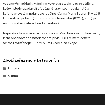
vápenatých půdách. Všechna vývojová stádia jsou opožděna,
květy i plody opadávají předčasně, listy jsou nedokonalé a
kořenový systém nefunguje ideálně. Canna Mono Fosfor 1l v 20%
koncentraci je tekutý zdroj oxidu fosforečného (P2O5), který je
rostlinou dokonale a ihned absorbován.
Nepoužívejte v kombinaci s vápníkem. Všechna kvalitní hnojiva by
měla obsahovat dostatek tohoto prvku. Při zřejmém deficitu
fosforu rozmíchejte 1-2 ml v litru vody a zalévejte.
Zboží zařazeno v kategoriích
Hnojiva
Canna