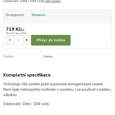
Dávkování: 10ml / 100l vody
celý popis
Dostupnost
Skladem
719 Kč
/
ks
594 Kč
bez DPH
Přidat do košíku
Značka:
Canna
Kompletní specifikace
Ochraňuje Váš systém před usazenými anorganickými solemi.
Není nijak nebezpečný rostlinám v systému. Lze používat s každou
zálivkou.
Dávkování: 10ml / 100l vody