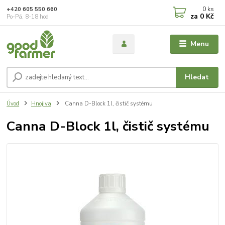
0
ks
+420 605 550 660
za
0 Kč
Po-Pá, 8-18 hod
Menu
Hledat
Úvod
Hnojiva
Canna D-Block 1l, čistič systému
Canna D-Block 1l, čistič systému