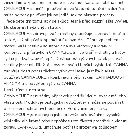
zmizí. Tímto způsobem nebude mít žádnou šanci ani obilná sněť.
CANNACURE se může používat od začátku růstu až do sklizně a
může se tedy používat jak na jedlé, tak na okrasné porosty.
Předejdete tím tomu, aby se škůdci těsně před sklizní ještě vyvíjeli.
Dostupnost výživných látek
CANNACURE uzdravuje vaše rostliny a udržuje je zdravé, čisté a
lesklé, což přispívá k optimální fotosyntéze. Tímto způsobem se
mohou vaše rostliny soustředit na své vrcholky a květy. V
kombinaci s přípravkem CANNABOOST se tvoří vrcholky a květy
rychleji a kvalitativně lepší. Dostupnost výživných látek pro vaše
rostliny je velmi důležitá, abyste dosáhli lepších výsledků. CANNA
zaručuje dostupnost těchto výživných látek, jestliže budete
používat CANNACURE v kombinaci s přípravkem CANNABOOST,
PK 13/14 a s obvyklou výživou CANNA.
Lepší růst a ochrana
CANNACURE není žádný přípravek proti škůdcům, avšak má jeho
vlastnosti. Produkt je biologicky rozložitelný a může se používat
bez nošení ochranných pomůcek. Používáním přípravku
CANNACURE jste si nejen jisti správným pěstováním s vysokými
výsledky, ale kromě toho nepoškozujete životní prostředí a vlastní
zdraví. CANNACURE umožňuje potírat přirozeným způsobem