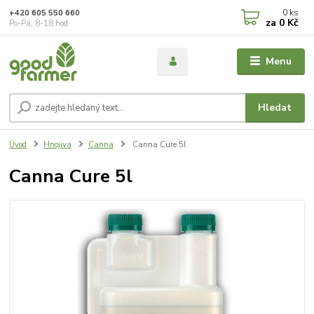
0
ks
+420 605 550 660
za
0 Kč
Po-Pá, 8-18 hod
Menu
Hledat
Úvod
Hnojiva
Canna
Canna Cure 5l
Canna Cure 5l