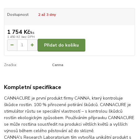
Dostupnost
2 až 3 dny
1 754 Kč
/
ks
1 450 Kč
bez DPH
Přidat do košíku
Značka:
Canna
Kompletní specifikace
CANNACURE je první produkt firmy CANNA, který kontroluje
škůdce rostlin. 100 % přirozené potírání škůdců. CANNACURE je
stimulátor růstu se speciální vlastností – s kontrolou škůdců
rostlin ekologickým způsobem. Používáním přípravku CANNACURE
se může rostlina soustředit na produkci větších květů a vyšších
výnosů během celého pěstování až do sklizně.
CANNA's Research Laboratorium tím vytvořila unikátní produkt s