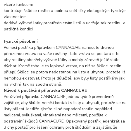
vícero funkcemi:
kontroluje škůdce rostlin a obilnou sněť díky ekologickým fyzickým
vlastnostem
dodává výživné látky prostřednictvím listů a udržuje tak rostlinu v
patřičné kondici.
Fyzické působení
Pomocí postřiku přípravkem CANNACURE nanesete druhou
přirozenou vrstvu na vaše rostliny. Tato vrstva se postará o to,
aby rostliny obdržely výživné látky a mohly zároveň ještě stále
dýchat. Kromě toho je to lepkavá vrstva, na niž se škůdci rostlin
přilepí. Škůdci se potom nedostanou na listy a uhynou, protože již
nemohou existovat. Proto je důležité, aby byly listy postříkány jak
na vrchní, tak na spodní straně.
Návod k používání přípravku CANNACURE
Používání přípravku CANNACURE jednou týdně preventivně
zajišťuje, aby škůdci neměli kontakt s listy a uhynuli, protože se na
listy přilepí. Jestliže zjistíte silné napadení rostlin například
molicemi, sviluškami, vlnatkami nebo mšicemi, použijte k
odstranění škůdců CANNACURE. Opakovaný postřik jedenkrát za
3 dny postačí pro řešení ochrany proti škůdcům a zajištění, že