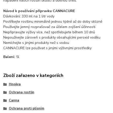
napadení vašich rostlin škůdci a obilnou snětí.
Návod k používání přípravku CANNACURE
Dávkování: 330 ml na 1 litr vody
Postříkejte rostlinu minimálně jednou týdně až do doby sklizně
Používejte jemný rozprašovač za účelem zvýšení účinnosti
Nepřipravujte výživy více, než spotřebujete během 10 dnů
Nepoužívejte zároveň s produkty obsahujícími peroxid vodíku
Nemíchejte s jinými produkty než s vodou
CANNACURE lze používat s jinými výživnými prostředky
Balení:
5l
Zboží zařazeno v kategoriích
Hnojiva
Ochrana rostlin
Canna
Ochrana proti plísním